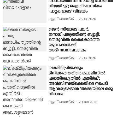
'ഗാന്ധിയിൽ നിന്ന് പഠിച്ച പാഠങ്ങൾ
വിജയിച്ചു'; ഐതിഹാസികം
'പാറ്റകളുടെ' വിജയം
ന്യൂസ് ഡെസ്ക്
25 Jul 2026
ജെന്‍ സിയുടെ പവര്‍,
ജനാധിപത്യത്തിന്റെ ബ്യൂട്ടി;
തെരുവില്‍ കൈകോര്‍ത്ത
യുവാക്കള്‍ക്ക്
അഭിനന്ദനപ്രവാഹം
ന്യൂസ് ഡെസ്ക്
25 Jul 2026
'ലക്ഷ്മിപ്രിയക്കും
ടിനിക്കുമെതിരെ പൊലീസിൽ
പരാതിപ്പെട്ടതിൽ എതിർപ്പ്';
അൻസിബയ്‌ക്കെതിരെ നടപടി
ആവശ്യപ്പെടാൻ 'അമ്മ'യിലെ ഒരു
വിഭാഗം
ന്യൂസ് ഡെസ്ക്
20 Jun 2026