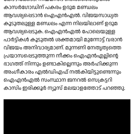
കാസർഗോഡിന് പകരം ഉദുമ മണ്ഡലം
ആവശ്യപ്പെടാൻ ഐഎൻഎൽ. വിജയസാധ്യത
കൂടുതലുള്ള മണ്ഡലം എന്ന നിലയിലാണ് ഉദുമ
ആവശ്യപ്പെടുക. ഐഎൻഎൽ പോലെയുള്ള
പാർട്ടികൾ കൂടുതൽ ശക്തമായി മുന്നോട്ട് വരാൻ
വിജയം അനിവാര്യമാണ്. മുന്നണി നേതൃത്വത്തെ
പ്രയാസപ്പെടുത്തുന്ന നീക്കം ഐഎൻഎല്ലിന്റെ
ഭാഗത്ത് നിന്നും ഉണ്ടാകില്ലെന്നും അർഹിക്കുന്ന
അംഗീകാരം എൽഡിഎഫ് നൽകിയിട്ടുണ്ടെന്നും
ഐഎൻഎൽ സംസ്ഥാന ജനറൽ സെക്രട്ടറി
കാസിം ഇരിക്കൂർ ന്യൂസ് മലയാളത്തോട് പറഞ്ഞു.