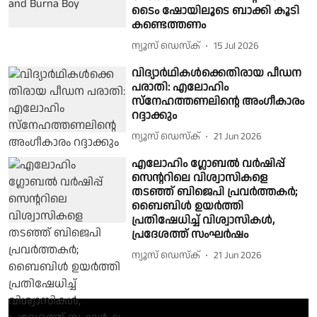
ടൈം ഷോയിലൂടെ ബാക്കി കൂടി
കണ്ടെത്തണം
ന്യൂസ് ഡെസ്ക്
15 Jul 2026
വിദ്യാർഥികൾക്കെതിരായ പീഡന
പരാതി: എലോഹിം
സ്‌നേഹത്തണലിൻ്റെ അംഗീകാരം
റദ്ദാക്കും
ന്യൂസ് ഡെസ്ക്
21 Jun 2026
എലോഹിം ഗ്ലോബൽ വർഷിപ്പ്
സെൻ്ററിലെ വിശ്വാസികളെ
തടഞ്ഞ് ബിജെപി പ്രവർത്തകർ;
ബൈബിൾ ഉയർത്തി
പ്രതിഷേധിച്ച് വിശ്വാസികൾ,
പ്രദേശത്ത് സംഘർഷം
ന്യൂസ് ഡെസ്ക്
21 Jun 2026