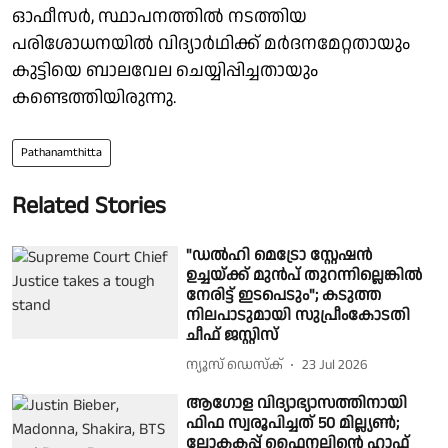
ഓഫീസർ, സ്ഥാപനത്തിൽ നടത്തിയ
പരിശോധനയിൽ വിദ്യാർഥിക്ക് മർദനമേറ്റതായും
കുട്ടിയെ ബാലവേല ചെയ്യിപ്പിച്ചതായും
കണ്ടെത്തിയിരുന്നു.
Pathanamthitta
Related Stories
"ഡൽഹി മെട്രോ സ്റ്റേഷൻ
ഉച്ചയ്ക്ക് മുൻപ് തുറന്നില്ലെങ്കിൽ
നേരിട്ട് ഇടപെടും"; കടുത്ത
നിലപാടുമായി സുപ്രീംകോടതി
ചീഫ് ജസ്റ്റിസ്
ന്യൂസ് ഡെസ്ക്
23 Jul 2026
ആഗോള വിദ്യാഭ്യാസത്തിനായി
ഫിഫ സ്വരൂപിച്ചത് 50 മില്ല്യൺ;
ലോകകപ്പ് ഫൈനലിൻ്റെ ഹാഫ്