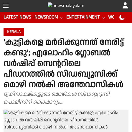
LATEST NEWS
NEWSROOM
ENTERTAINMENT
WORLD CUP
KERALA
'കുട്ടികളെ മർദിക്കുന്നത് നേരിട്ട്
കണ്ടു'; എലോഹിം ഗ്ലോബൽ
വർഷിപ്പ് സെൻ്ററിലെ
പീഡനത്തിൽ സിഡബ്യുസിക്ക്
മൊഴി നൽകി അന്തേവാസികൾ
ദൃക്സാക്ഷികളുടെ മൊഴികൾ സിഡബ്ല്യുസി
പൊലീസിന് കൈമാറും...