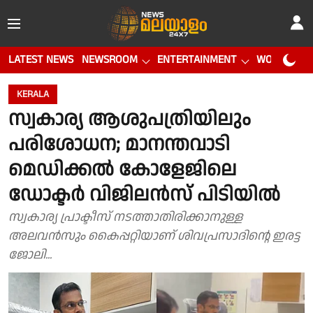
LATEST NEWS
NEWSROOM
ENTERTAINMENT
WORLD CUP
KERALA
സ്വകാര്യ ആശുപത്രിയിലും
പരിശോധന; മാനന്തവാടി
മെഡിക്കൽ കോളേജിലെ
ഡോക്ടർ വിജിലൻസ് പിടിയിൽ
സ്വകാര്യ പ്രാക്ടീസ് നടത്താതിരിക്കാനുള്ള
അലവൻസും കൈപ്പറ്റിയാണ് ശിവപ്രസാദിന്റെ ഇരട്ട
ജോലി...