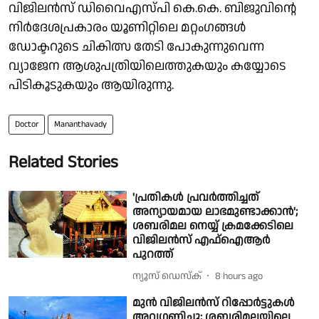
വിജിലൻസ് ഡിവൈഎസ്പി കെ.കെ. ബിജുവിൻ്റെ
നിർദേശപ്രകാരം യൂണിറ്റിലെ മറ്റംഗങ്ങൾ
ഡോക്ടറുടെ ചികിത്സ തേടി പോകുന്നുവെന്ന
വ്യാജേന ആശുപത്രിയിലെത്തുകയും കയ്യോടെ
പിടികൂടുകയും ആയിരുന്നു.
Doctor
Mananthavady
Related Stories
'പ്രതികൾ പ്രവർത്തിച്ചത്
അന്യായമായ ലാഭമുണ്ടാക്കാൻ';
ശബരിമല നെയ്യ് ക്രമക്കേടിലെ
വിജിലൻസ് എഫ്ഐആർ
പുറത്ത്
ന്യൂസ് ഡെസ്ക്
8 hours ago
മുൻ വിജിലൻസ് റിപ്പോർട്ടുകൾ
അവഗണിച്ചു; ശബരിമലയിലെ