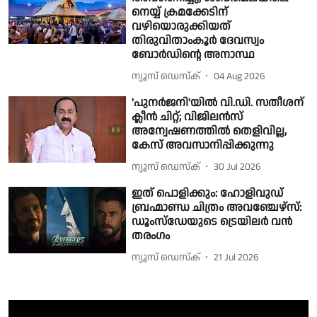
നെയ്യ് ക്രമക്കേടിന്
വഴിയൊരുക്കിയത്
തിരുവിതാംകൂർ ദേവസ്വം
ബോർഡിൻ്റെ അനാസ്ഥ
ന്യൂസ് ഡെസ്ക്
04 Aug 2026
'പുനർജനി'യില്‍ വി.ഡി. സതീശന്
ക്ലീന്‍ ചിറ്റ്; വിജിലൻസ്
അന്വേഷണത്തിൽ തെളിവില്ല,
കേസ് അവസാനിപ്പിക്കുന്നു
ന്യൂസ് ഡെസ്ക്
30 Jul 2026
ഇത് പൊളിക്കും: ഹോളിവുഡ്
ബ്രഹ്മാണ്ഡ ചിത്രം അവഞ്ചേഴ്സ്:
ഡൂംസ്‌ഡേയുടെ ട്രെയിലർ വന്‍
തരംഗം
ന്യൂസ് ഡെസ്ക്
21 Jul 2026