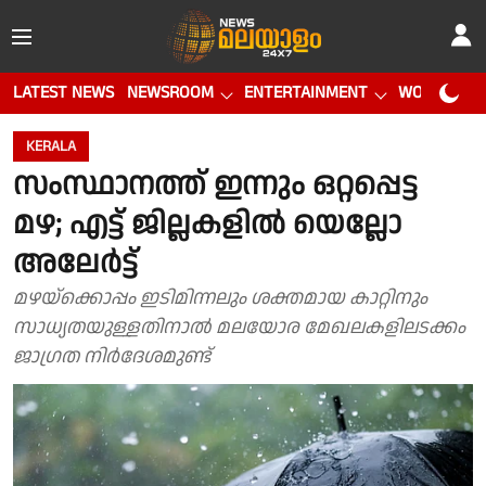
LATEST NEWS
NEWSROOM
ENTERTAINMENT
WORLD CUP
KERALA
സംസ്ഥാനത്ത് ഇന്നും ഒറ്റപ്പെട്ട
മഴ; എട്ട് ജില്ലകളിൽ യെല്ലോ
അലേർട്ട്
മഴയ്‌ക്കൊപ്പം ഇടിമിന്നലും ശക്തമായ കാറ്റിനും
സാധ്യതയുള്ളതിനാൽ മലയോര മേഖലകളിലടക്കം
ജാഗ്രത നിർദേശമുണ്ട്