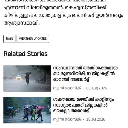
എന്നാണ് വിലയിരുത്തൽ. കെഎസ്ഇബിക്ക്
കീഴിലുള്ള പല ഡാമുകളിലും ജലനിരപ്പ് ഉയർന്നതും
ആശ്വാസമായി.
RAIN
WEATHER UPDATES
Related Stories
സംസ്ഥാനത്ത് അതിശക്തമായ
മഴ മുന്നറിയിപ്പ്; 10 ജില്ലകളിൽ
ഓറഞ്ച് അലേർട്ട്
ന്യൂസ് ഡെസ്ക്
03 Aug 2026
ശക്തമായ മഴയ്ക്ക് കാറ്റിനും
സാധ്യത; പത്ത് ജില്ലകളിൽ
യെല്ലോ അലേർട്ട്
ന്യൂസ് ഡെസ്ക്
28 Jul 2026