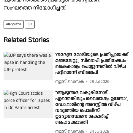
സംഘത്തെ നിയോഗിച്ചത്.
alappuzha
SIT
Related Stories
'നരേന്ദ്ര മോദിയുടെ പ്രതിച്ഛായക്ക്
മങ്ങലേറ്റു'; സിജെപി പ്രതിഷേധം
കൈകാര്യം ചെയ്യുന്നതിൽ വീഴ്ച
പറ്റിയെന്ന് ബിജെപി
ന്യൂസ് ഡെസ്ക്
28 Jul 2026
"ആഭ്യന്തര വകുപ്പിനോട്
എന്തെങ്കിലും വൈരാഗ്യം ഉണ്ടോ";
ഡോ.റാമിൻ്റെ അറസ്റ്റിൽ വീഴ്ച
വരുത്തിയ പൊലീസ്
ഉദ്യോഗസ്ഥനെ ശകാരിച്ച്
ഹൈക്കോടതി
ന്യൂസ് ഡെസ്ക്
24 Jul 2026