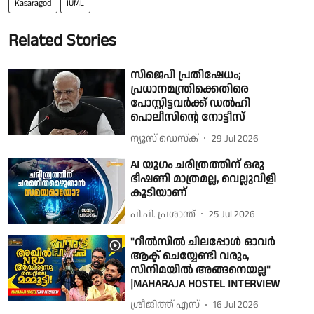
Kasaragod
IUML
Related Stories
സിജെപി പ്രതിഷേധം;
പ്രധാനമന്ത്രിക്കെതിരെ
പോസ്റ്റിട്ടവർക്ക് ഡൽഹി
പൊലീസിൻ്റെ നോട്ടീസ്
ന്യൂസ് ഡെസ്ക്
29 Jul 2026
AI യുഗം ചരിത്രത്തിന് ഒരു
ഭീഷണി മാത്രമല്ല, വെല്ലുവിളി
കൂടിയാണ്
പി.പി. പ്രശാന്ത്
25 Jul 2026
"റീൽസിൽ ചിലപ്പോൾ ഓവർ
ആക്ട് ചെയ്യേണ്ടി വരും,
സിനിമയിൽ അങ്ങനെയല്ല"
|MAHARAJA HOSTEL INTERVIEW
ശ്രീജിത്ത് എസ്
16 Jul 2026