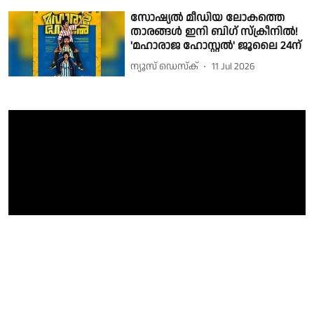
സോഷ്യൽ മീഡിയ ലോകത്തെ
താരങ്ങള്‍ ഇനി ബിഗ് സ്ക്രീനിൽ!
'മഹാരാജ ഹോസ്റ്റൽ' ജൂലൈ 24ന്
ന്യൂസ് ഡെസ്ക്
11 Jul 2026