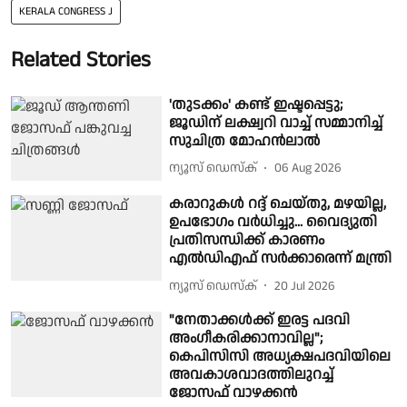
KERALA CONGRESS J
Related Stories
'തുടക്കം' കണ്ട് ഇഷ്ടപ്പെട്ടു;
ജൂഡിന് ലക്ഷ്വറി വാച്ച് സമ്മാനിച്ച്
സുചിത്ര മോഹൻലാൽ
ന്യൂസ് ഡെസ്ക്
06 Aug 2026
കരാറുകള്‍ റദ്ദ് ചെയ്തു, മഴയില്ല,
ഉപഭോഗം വര്‍ധിച്ചു... വൈദ്യുതി
പ്രതിസന്ധിക്ക് കാരണം
എല്‍ഡിഎഫ് സര്‍ക്കാരെന്ന് മന്ത്രി
ന്യൂസ് ഡെസ്ക്
20 Jul 2026
"നേതാക്കൾക്ക് ഇരട്ട പദവി
അംഗീകരിക്കാനാവില്ല";
കെപിസിസി അധ്യക്ഷപദവിയിലെ
അവകാശവാദത്തിലുറച്ച്
ജോസഫ് വാഴക്കൻ