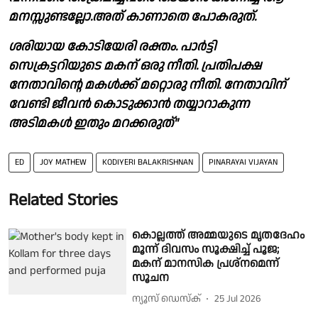
മനസ്സുണ്ടല്ലോ.അത് കാണാതെ പോകരുത്.
ശരിയായ കോടിയേരി രക്തം. പാർട്ടി
സെക്രട്ടറിയുടെ മകന് ഒരു നീതി. പ്രതിപക്ഷ
നേതാവിന്റെ മകൾക്ക് മറ്റൊരു നീതി. നേതാവിന്
വേണ്ടി ജീവൻ കൊടുക്കാൻ തയ്യാറാകുന്ന
അടിമകൾ ഇതും മറക്കരുത്"
ED
JOY MATHEW
KODIYERI BALAKRISHNAN
PINARAYAI VIJAYAN
Related Stories
കൊല്ലത്ത് അമ്മയുടെ മൃതദേഹം
മൂന്ന് ദിവസം സൂക്ഷിച്ച് പൂജ;
മകന് മാനസിക പ്രശ്നമെന്ന്
സൂചന
ന്യൂസ് ഡെസ്ക്
25 Jul 2026