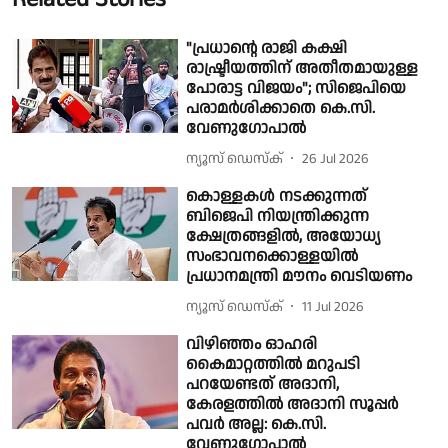
"പ്രധാൻ്റെ രാജി കക്ഷി
രാഷ്ട്രീയത്തിന് അതീതമായുള്ള
പോരാട്ട വിജയം"; സിജെപിയെ
പരാമർശിക്കാതെ കെ.സി.
വേണുഗോപാൽ
ന്യൂസ് ഡെസ്ക്
26 Jul 2026
കൊള്ളകൾ നടക്കുന്നത്
ബിജെപി നിയന്ത്രിക്കുന്ന
ക്ഷേത്രങ്ങളിൽ, അയോധ്യ
സംഭാവനക്കൊള്ളയിൽ
പ്രധാനമന്ത്രി മൗനം വെടിയണം
ന്യൂസ് ഡെസ്ക്
11 Jul 2026
വിഴിഞ്ഞം ഓഹരി
കൈമാറ്റത്തിൽ മറുപടി
പറയേണ്ടത് അദാനി,
കേരളത്തിൽ അദാനി സൂപ്പർ
പവർ അല്ല: കെ.സി.
വേണുഗോപാല്‍