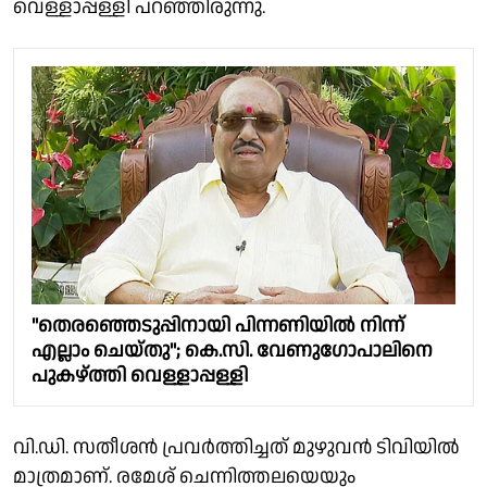
വെള്ളാപ്പള്ളി പറഞ്ഞിരുന്നു.
"തെരഞ്ഞെടുപ്പിനായി പിന്നണിയിൽ നിന്ന്
എല്ലാം ചെയ്തു"; കെ.സി. വേണുഗോപാലിനെ
പുകഴ്ത്തി വെള്ളാപ്പള്ളി
വി.ഡി. സതീശൻ പ്രവർത്തിച്ചത് മുഴുവൻ ടിവിയിൽ
മാത്രമാണ്. രമേശ് ചെന്നിത്തലയെയും