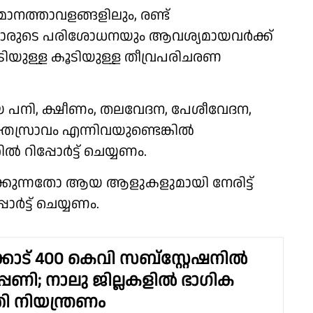
മാനത്താവളങ്ങളിലും, രണ്ട്
്കാരുടെ പരിശോധനയും ആവശ്യമായവര്‍ക്ക്
ള്ള കൂടിയുള്ള തീവ്രപരിചരണ
ായ പനി, ക്ഷീണം, തലവേദന, പേശീവേദന,
്തസ്രാവം എന്നിവയുണ്ടെങ്കില്‍
‍ റിപ്പോർട്ട് ചെയ്യണം.
കുന്നതോ ആയ ആളുകളുമായി നേരിട്ട്
ര്‍ട്ട് ചെയ്യണം.
ോട് 400 കെവി സബ്സ്റ്റേഷനിൽ
റപ്പണി; നാലു ജില്ലകളില്‍ ഭാഗിക
ി നിയന്ത്രണം