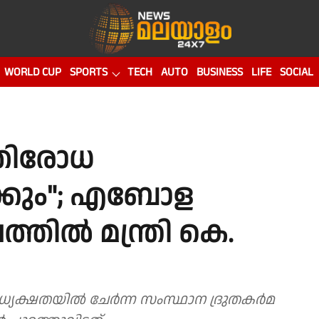
WORLD CUP
SPORTS
TECH
AUTO
BUSINESS
LIFE
SOCIAL
രതിരോധ
്കും"; എബോള
ത്തിൽ മന്ത്രി കെ.
ധ്യക്ഷതയിൽ ചേര്‍ന്ന സംസ്ഥാന ദ്രുതകർമ