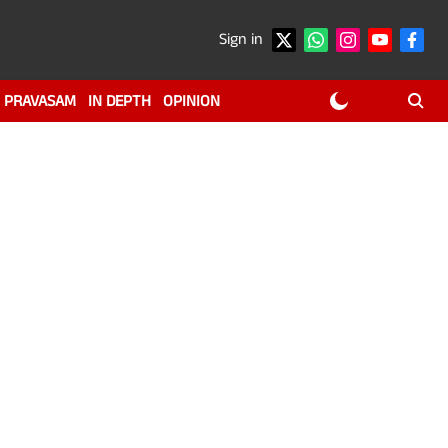
Sign in
PRAVASAM
IN DEPTH
OPINION