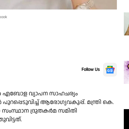
book
Follow Us
 എബോള വ്യാപന സാഹചര്യം
്പെടുവിച്ച് ആരോഗ്യവകുപ്പ്. മന്ത്രി കെ.
്ന സംസ്ഥാന ദ്രുതകർമ സമിതി
വിട്ടത്.