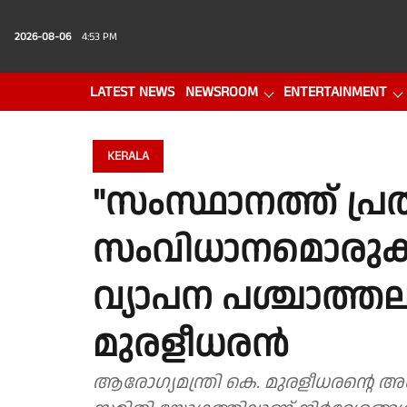
2026-08-06
4:53 PM
LATEST NEWS
NEWSROOM
ENTERTAINMENT
PHOTO GALLERY
VIDEO
KERALA
"സംസ്ഥാനത്ത് പ്
സംവിധാനമൊരുക
വ്യാപന പശ്ചാത്തല
മുരളീധരൻ
ആരോഗ്യമന്ത്രി കെ. മുരളീധരൻ്റെ അ