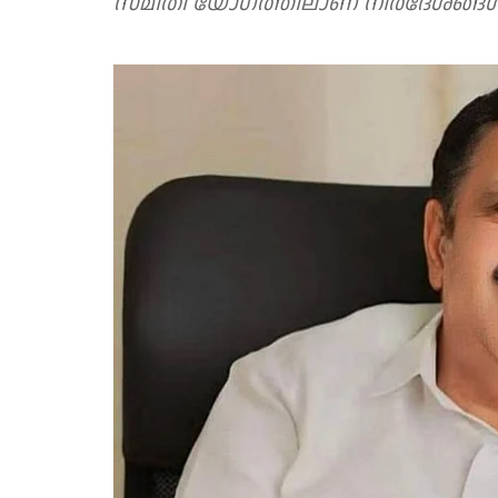
സമിതി യോഗത്തിലാണ് നിർദേശങ്ങൾ പ