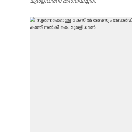
മുരളീധരൻ കത്തയച്ചത്.