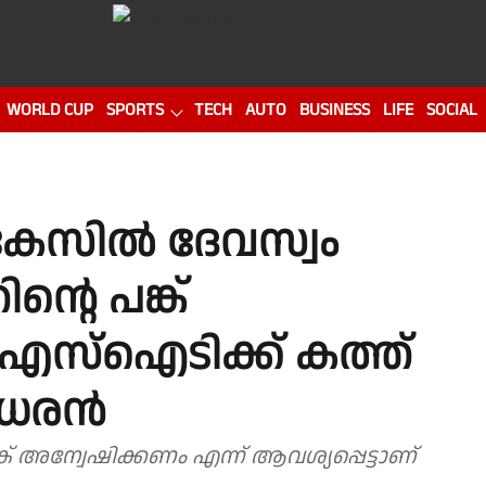
WORLD CUP
SPORTS
TECH
AUTO
BUSINESS
LIFE
SOCIAL
കേസിൽ ദേവസ്വം
റെ പങ്ക്
 എസ്ഐടിക്ക് കത്ത്
ീധരൻ
്ക് അന്വേഷിക്കണം എന്ന് ആവശ്യപ്പെട്ടാണ്