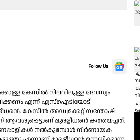
Follow Us
കൊള്ള കേസിൽ നിലവിലുള്ള ദേവസ്വം
േഷിക്കണം എന്ന് എസ്ഐടിയോട്
 മുരളീധരൻ. കേസിൽ അഡ്വക്കേറ്റ് സന്തോഷ്
ന് ആവശ്യപ്പെട്ടാണ് മുരളീധരൻ കത്തയച്ചത്.
സ്വർണപ്പാളികൾ നൽകുമ്പോൾ നിർണായക
ുത്തു എന്നാണ് മുരളീധരൻ ഉന്നയിക്കുന്ന