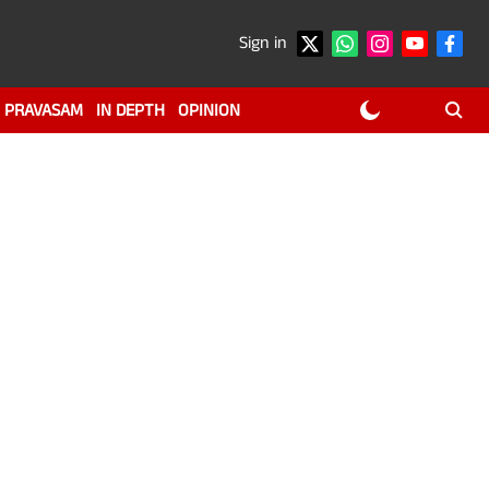
Sign in
PRAVASAM
IN DEPTH
OPINION