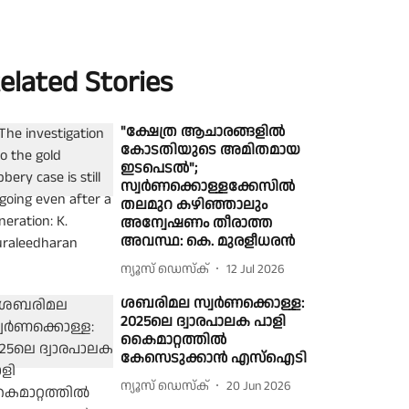
elated Stories
"ക്ഷേത്ര ആചാരങ്ങളിൽ
കോടതിയുടെ അമിതമായ
ഇടപെടൽ";
സ്വർണക്കൊള്ളക്കേസിൽ
തലമുറ കഴിഞ്ഞാലും
അന്വേഷണം തീരാത്ത
അവസ്ഥ: കെ. മുരളീധരൻ
ന്യൂസ് ഡെസ്ക്
12 Jul 2026
ശബരിമല സ്വർണക്കൊള്ള:
2025ലെ ദ്വാരപാലക പാളി
കൈമാറ്റത്തില്‍
കേസെടുക്കാൻ എസ്ഐടി
ന്യൂസ് ഡെസ്ക്
20 Jun 2026