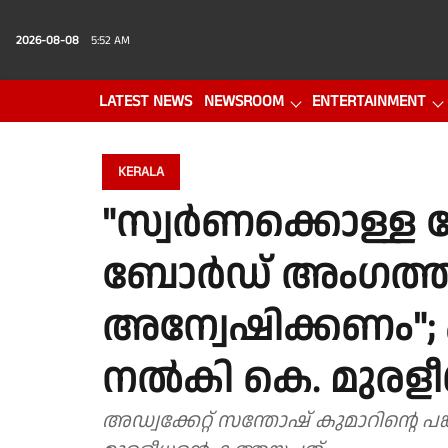
2026-08-08
5:52 AM
LATEST NEWS
NEWSROOM
ENTERTAINMENT
PHOTO GALLERY
VIDEO
KERALA
"സ്വർണക്കൊള്ള 
ബോർഡ് അംഗത്തിൻ്
അന്വേഷിക്കണം";
നൽകി കെ. മുരള
അഡ്വക്കേറ്റ് സന്തോഷ് കുമാറിൻ്റെ പങ