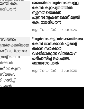
ശബരിമല സ്വർണകൊള്ള
കേസ്: കുറ്റപത്രത്തിൽ
ന്യൂനതയെങ്കിൽ
പുനരന്വേഷണമെന്ന് മന്ത്രി
കെ. മുരളീധരൻ
ന്യൂസ് ഡെസ്ക്
15 Jun 2026
"സ്വർണം കട്ടവർക്കെതിരായ
കേസ് വാദിക്കാൻ ഏജൻ്റ്
തന്നെ സർക്കാർ
വക്കീലാകുന്ന വിസ്മയം";
പരിഹസിച്ച് കെ.എൻ.
ബാലഗോപാൽ
ന്യൂസ് ഡെസ്ക്
12 Jun 2026