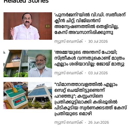
Related Stories
'പുനർജനി'യില്‍ വി.ഡി. സതീശന്
ക്ലീന്‍ ചിറ്റ്; വിജിലൻസ്
അന്വേഷണത്തിൽ തെളിവില്ല,
കേസ് അവസാനിപ്പിക്കുന്നു
ന്യൂസ് ഡെസ്ക്
30 Jul 2026
'അമ്മ'യുടെ അന്തസ് പോയി;
സ്ത്രീകൾ വന്നതുകൊണ്ട് മാത്രം
എല്ലാം ശരിയാവില്ല: ജോയ് മാത്യു
ന്യൂസ് ഡെസ്ക്
03 Jul 2026
"വിമാനത്താവളത്തിൽ എല്ലാം
സെറ്റ് ചെയ്തിട്ടുണ്ടെന്ന്
പറഞ്ഞു"; കസ്റ്റംസിനെ
പ്രതിക്കൂട്ടിലാക്കി കരിപ്പൂരിൽ
പിടികൂടിയ സ്വർണക്കടത്ത് കേസ്
പ്രതിയുടെ മൊഴി
ന്യൂസ് ഡെസ്ക്
26 Jun 2026