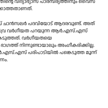
ൻ്റെ വിദ്യാഭ്യാസ പാരമ്പര്യത്തിനും വൈസ്
കാത്തതാണത്.
 ചാൻസലർ പദവിയോട് ആദരവുണ്ട്. അത്
 തീവ്ര വർഗീയത പറയുന്ന ആർ.എസ്.എസ്
കെടുത്തത്. വർഗീയതയെ
ഭാഗത്ത് നിന്നുണ്ടായാലും അംഗീകരിക്കില്ല.
ർ.എസ്.എസ് പരിപാടിയിൽ പങ്കെടുത്ത മൂന്ന്
ണം.