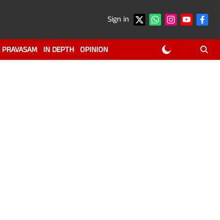
Sign in
PRAVASAM
IN DEPTH
OPINION