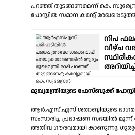
പറഞ്ഞ് തുടങ്ങണമെന്ന് കെ. സുരേന്
പോസ്റ്റിൽ സമാന കമന്റ് രേഖപ്പെടുത്തിയ
നിപ ഫലം
വീഴ്ച വ
സ്ഥിരീക
അറിയിച്
മുഖ്യമന്ത്രിയുടെ ഫേസ്ബുക്ക് പോസ്റ
ആർ.എസ്.എസ് ശതാബ്ദിയുടെ ഭാഗ
സംസാരിച്ച പ്രഭാഷണ സഭയിൽ മൂന്ന
അതീവ ഗൗരവമായി കാണുന്നു. ഗുര