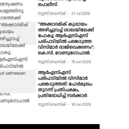
പൊലീസ്
ന്യൂസ് ഡെസ്ക്
27 Jul 2026
"അക്കാദമിക് കുപ്പായം
അഴിച്ചുവച്ച് ശാഖയിലേക്ക്
പോകൂ; ആർഎസ്എസ്
പരിപാടിയിൽ പങ്കെടുത്ത
വിസിമാർ രാജിവെക്കണം":
കെ.സി. വേണുഗോപാൽ
ന്യൂസ് ഡെസ്ക്
15 Jun 2026
ആർഎസ്എസ്
പരിപാടിയിൽ വിസിമാർ
പങ്കെടുത്തത്: പോർമുഖം
തുറന്ന് പ്രതിപക്ഷം,
പ്രതിരോധിച്ച് സർക്കാർ
ന്യൂസ് ഡെസ്ക്
14 Jun 2026