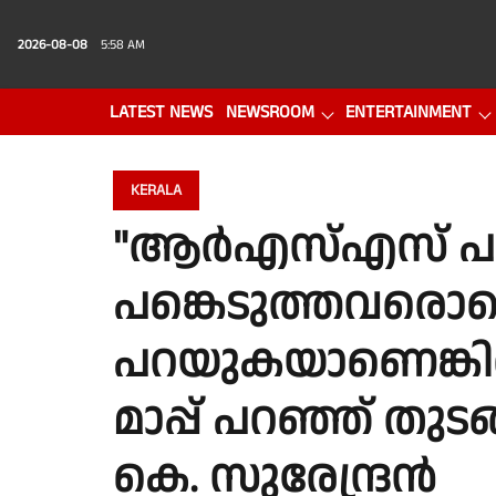
2026-08-08
5:58 AM
LATEST NEWS
NEWSROOM
ENTERTAINMENT
PHOTO GALLERY
VIDEO
KERALA
"ആർഎസ്എസ് പര
പങ്കെടുത്തവരൊക്ക
പറയുകയാണെങ്കിൽ 
മാപ്പ് പറഞ്ഞ് തുട
കെ. സുരേന്ദ്രൻ