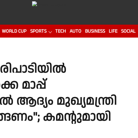
WORLD CUP
SPORTS
TECH
AUTO
BUSINESS
LIFE
SOCIAL
ിപാടിയിൽ
െ മാപ്പ്
ആദ്യം മുഖ്യമന്ത്രി
ങ്ങണം"; കമന്റുമായി