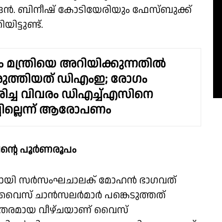
ദ്രൻ. ബിനീഷ് കോടിയേരിയും ഫേസ്ബുക്ക്
ിട്ടുണ്ട്.
 മന്ത്രിയെ അറിയിക്കുന്നതിൽ
രുത്തിയത് ഡിഎംഇ; രോ​ഗം
രിച്ച വിവരം ഡിഎച്ച്എസിനെ
ചില്ലെന്ന് ആരോപണം
്റിന്റെ പൂർണരൂപം
മായി സർസംഘചാലക് മോഹൻ ഭാഗവത്
് വൈസ് ചാൻസലർമാർ പങ്കെടുത്തത്
ുതരമായ വീഴ്ചയാണ് വൈസ്