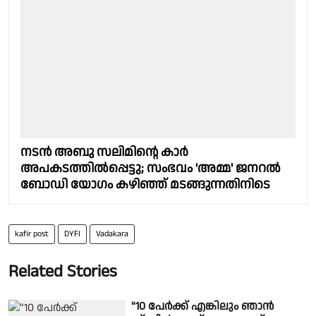
നടൻ അബു സലിമിന്റെ കാർ
അപകടത്തിൽപ്പെട്ടു; സംഭവം 'അമ്മ' ജനറൽ
ബോഡി യോഗം കഴിഞ്ഞ് മടങ്ങുന്നതിനിടെ
kafir post
DYFI
Vadakara
Related Stories
"10 പേർക്ക് എങ്കിലും ഞാൻ