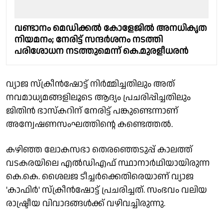
വണ്ടാനം മെഡിക്കൽ കോളേജിൽ അനധികൃത
നിയമനം; നേരിട്ട് സന്ദർശനം നടത്തി
പരിശോധന നടത്തുമെന്ന് കെ.മുരളീധരൻ
വ്യാജ സ്ക്രീൻഷോട്ട് നിർമ്മിച്ചതിലും അത്
നവമാധ്യമങ്ങളിലൂടെ ആദ്യം പ്രചരിപ്പിച്ചതിലും
ജിതിൻ ഭാസ്കറിന് നേരിട്ട് പങ്കുണ്ടെന്നാണ്
അന്വേഷണസംഘത്തിൻ്റെ കണ്ടെത്തൽ.
കഴിഞ്ഞ ലോകസഭാ തെരഞ്ഞെടുപ്പ് കാലത്ത്
വടകരയിലെ എൽഡിഎഫ് സ്ഥാനാർഥിയായിരുന്ന
കെ.കെ. ശൈലജ ടീച്ചർക്കെതിരെയാണ് വ്യാജ
'കാഫിർ' സ്ക്രീൻഷോട്ട് പ്രചരിച്ചത്. സംഭവം വലിയ
രാഷ്ട്രീയ വിവാദങ്ങൾക്ക് വഴിവച്ചിരുന്നു.