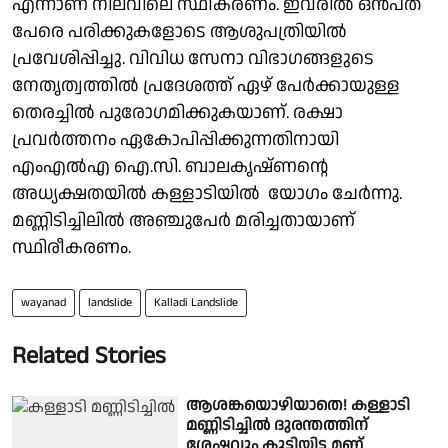
എന്നാണ് നിലവിലെ സ്ഥീകരണം. ഇവരിൽ ഒൻപത്
പേരെ പരിക്കുകളോടെ ആശുപത്രിയിൽ
പ്രവേശിപ്പിച്ചു. വിവിധ സേനാ വിഭാഗങ്ങളുടെ
നേതൃത്വത്തിൽ പ്രദേശത്ത് ഏഴ് പേർക്കായുള്ള
തെരച്ചിൽ പുരോഗമിക്കുകയാണ്. രക്ഷാ
പ്രവർത്തനം ഏകോപിപ്പിക്കുന്നതിനായി
എംഎൽഎ ഐ.സി. ബാലകൃഷ്ണന്റെ
അധ്യക്ഷതയിൽ കള്ളാടിയിൽ യോഗം ചേർന്നു.
മണ്ണിടിച്ചിലിൽ അഞ്ചുപേർ മരിച്ചതായാണ്
സ്ഥിരീകരണം.
wayanad
landslide
Kalladi Landslide
Related Stories
ആശങ്കയൊഴിയാതെ! കള്ളാടി
മണ്ണിടിച്ചിൽ ദുരന്തത്തിന്
ശേഷവും കൂട്ടിയിട്ട മണ്ണ്