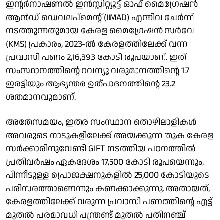
ഇന്റർനാഷണൽ ഇൻസ്റ്റിറ്റ്യൂട്ട് ഓഫ് മൈഗ്രേഷൻ
ആൻഡ് ഡെവലപ്‌മെന്റ് (IIMAD) എന്നിവ ചേർന്ന്
നടത്തുന്നതുമായ കേരള മൈഗ്രേഷൻ സർവേ
(KMS) പ്രകാരം, 2023-ൽ കേരളത്തിലേക്ക് വന്ന
പ്രവാസി പണം 2,16,893 കോടി രൂപയാണ്. ഇത്
സംസ്ഥാനത്തിന്റെ റവന്യൂ വരുമാനത്തിന്റെ 1.7
ഇരട്ടിയും ആഭ്യന്തര ഉത്പാദനത്തിന്റെ 23.2
ശതമാനവുമാണ്.
അതേസമയം, ഇതര സംസ്ഥാന തൊഴിലാളികൾ
അവരുടെ നാടുകളിലേക്ക് അയക്കുന്ന തുക കേരള
സർക്കാരിനുവേണ്ടി GIFT നടത്തിയ പഠനത്തിൽ
പ്രതിവർഷം ഏകദേശം 17,500 കോടി രൂപയെന്നും,
പിന്നീടുള്ള പ്രൊജക്ഷനുകളിൽ 25,000 കോടിയുടെ
പരിസരത്താണെന്നും കണക്കാക്കുന്നു. അതായത്,
കേരളത്തിലേക്ക് വരുന്ന പ്രവാസി പണത്തിന്റെ എട്ട്
മുതൽ പരമാവധി പന്ത്രണ്ട് മുതൽ പതിനഞ്ച്