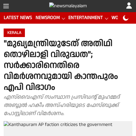
LATEST NEWS
NEWSROOM
ENTERTAINMENT
WORLD CUP
KERALA
"മുഖ്യമന്ത്രിയുടേത് അതിഥി
തൊഴിലാളി വിരുദ്ധത";
സർക്കാരിനെതിരെ
വിമർശനവുമായി കാന്തപുരം
എപി വിഭാഗം
എസ്‌വൈഎസ് സംസ്ഥാന പ്രസിഡൻ്റ് മുഹമ്മദ്
അബ്ദുൽ ഹകീം അസ്ഹരിയുടെ ഫേസ്ബുക്ക്
പോസ്റ്റിലാണ് വിമർശനം.