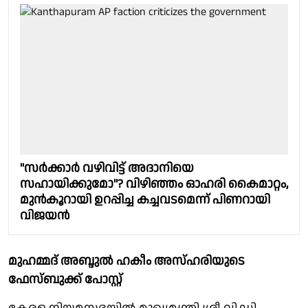
"സർക്കാർ വഴിവിട്ട് അദാനിയെ
സഹായിക്കുമോ"? വിഴിഞ്ഞം ഓഹരി കൈമാറ്റം,
മുൻകൂറായി ഉറപ്പിച്ച കച്ചവടമെന്ന് പിണറായി
വിജയൻ
മുഹമ്മദ് അബ്ദുൽ ഹകീം അസ്ഹരിയുടെ
ഫേസ്ബുക്ക് പോസ്റ്റ്