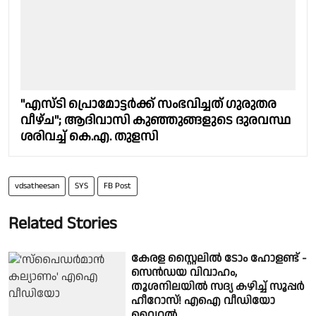
"എസ്‌ടി പ്രൊമോട്ടർക്ക് സംഭവിച്ചത് ഗുരുതര
വീഴ്ച"; ആദിവാസി കുഞ്ഞുങ്ങളുടെ ദുരവസ്ഥ
ശരിവച്ച് കെ.എ. തുളസി
vdsatheesan
SYS
FB Post
Related Stories
കേരള സ്റ്റൈലിൽ ടോം ഹോളണ്ട് -
സെൻഡയ വിവാഹം,
തൂശനിലയിൽ സദ്യ കഴിച്ച് സൂപ്പർ
ഹീറോസ്! എഐ വീഡിയോ
വൈറൽ