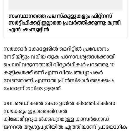
സംസ്ഥാനത്തെ പല സ്‌കൂളുകളും ഫിറ്റ്നസ്
സർട്ടിഫിക്കറ്റ് ഇല്ലാതെ പ്രവർത്തിക്കുന്നു: മന്ത്രി
എൻ. ഷംസുദ്ദീൻ
സർക്കാർ കോളേജിൽ മെറിറ്റിൽ പ്രവേശനം
നേടിയിട്ടും വലിയ തുക പഠനാവശ്യങ്ങൾക്കായി
ചെലവ് വരുന്നതായി വിദ്യാർഥികൾ പറഞ്ഞു. 10
കുട്ടികൾക്ക് ഒന്ന് എന്ന വീതം അധ്യാപകർ
വേണ്ടതാണ്. എന്നാൽ പ്രിൻസിപ്പാൾ അടക്കം 5
പേരാണ് ഇവിടെ ഉള്ളത്.
ഗവ. മെഡിക്കൽ കോളേജിൽ കിടത്തിചികിത്സ
സൗകര്യം ഇല്ലാത്തതിനാൽ
കിലോമീറ്ററുകൾക്കപ്പുറമുള്ള കാസർഗോഡ്
ജനറൽ ആശുപത്രിയിൽ എത്തിയാണ് പ്രായോഗിക