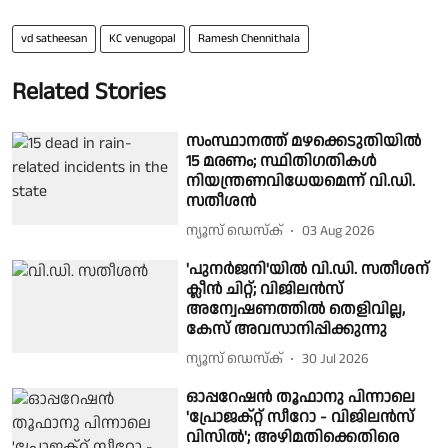
vd satheesan
KC venugopal
Ramesh Chennithala
Related Stories
സംസ്ഥാനത്ത് മഴക്കെടുതിയിൽ
15 മരണം; സ്ഥിതിഗതികൾ
നിയന്ത്രണവിധേയമെന്ന് വി.ഡി.
സതീശൻ
ന്യൂസ് ഡെസ്ക്
03 Aug 2026
'പുനർജനി'യില്‍ വി.ഡി. സതീശന്
ക്ലീന്‍ ചിറ്റ്; വിജിലൻസ്
അന്വേഷണത്തിൽ തെളിവില്ല,
കേസ് അവസാനിപ്പിക്കുന്നു
ന്യൂസ് ഡെസ്ക്
30 Jul 2026
ഓപ്പറേഷൻ തൂഫാനു പിന്നാലെ
'പ്രോജക്റ്റ് സീറോ - വിജിലൻസ്
വിസിൽ'; അഴിമതിക്കെതിരെ