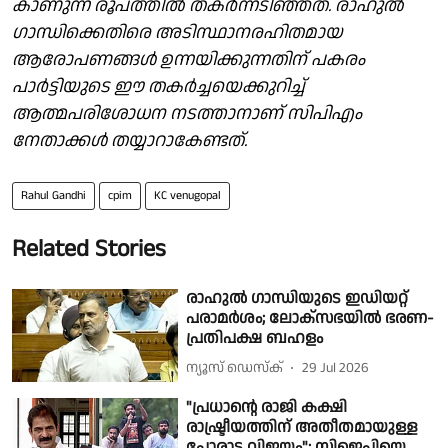
കാണുന്ന രൂപത്തിൽ തകർന്നടിഞ്ഞത്. രാഹുൽ
ഗാന്ധിക്കെതിരെ അടിസ്ഥാനരഹിതമായ
ആരോപണങ്ങൾ ഉന്നയിക്കുന്നതിന് പകരം
പാർട്ടിയുടെ ഈ തകർച്ചയെക്കുറിച്ച്
ആത്മപരിശോധന നടത്താനാണ് സിപിഎം
നേതാക്കൾ തയ്യാറാകേണ്ടത്.
Rahul Gandhi
cpim
KC venugopal
Related Stories
രാഹുൽ ഗാന്ധിയുടെ ഇഡിയറ്റ്
പരാമർശം; ലോക്സഭയിൽ ഭരണ-
പ്രതിപക്ഷ ബഹളം
ന്യൂസ് ഡെസ്ക്
29 Jul 2026
"പ്രധാൻ്റെ രാജി കക്ഷി
രാഷ്ട്രീയത്തിന് അതീതമായുള്ള
പോരാട്ട വിജയം"; സിജെപിയെ