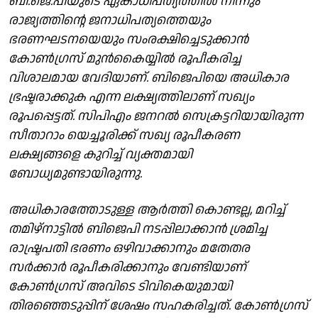
ബി.ജെ.പിയുടെ ഏകാധിപത്യത്തിൽ നിന്നും
രാജ്യത്തിന്റെ ജനാധിപത്യത്തെയും
ഭരണഘടനയെയും സംരക്ഷിച്ചെടുക്കാൻ
കോൺഗ്രസ് മുൻകൈയ്യിൽ രൂപീകരിച്ച
വിശാലമായ വേദിയാണ്. ബിജെപിയെ അധികാര
ഭ്രഷ്ടരാക്കുക എന്ന ലക്ഷ്യത്തിലാണ് സഖ്യം
രൂപപ്പെട്ടത്. സിപിഎം ജനറൽ സെക്രട്ടറിയായിരുന്ന
സീതാറാം യെച്ചൂരിക്ക് സഖ്യ രൂപീകരണ
ലക്ഷ്യങ്ങളെ കുറിച്ച് വ്യക്തമായി
ബോധ്യമുണ്ടായിരുന്നു.
അധികാരത്തോടുള്ള ആർത്തി കൊണ്ടല്ല, മറിച്ച്
തമിഴ്നാട്ടിൽ ബിജെപി നടപ്പിലാക്കാൻ ശ്രമിച്ച
രാഷ്ട്രപതി ഭരണം ഒഴിവാക്കാനും മതേതര
സർക്കാർ രൂപീകരിക്കാനും വേണ്ടിയാണ്
കോൺഗ്രസ് അവിടെ ടിവികെയുമായി
തിരഞ്ഞെടുപ്പിന് ശേഷം സഹകരിച്ചത്. കോൺഗ്രസ്