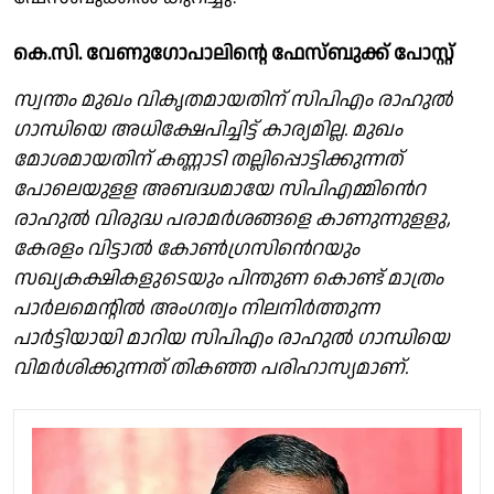
കെ.സി. വേണുഗോപാലിൻ്റെ ഫേസ്ബുക്ക് പോസ്റ്റ്
സ്വന്തം മുഖം വികൃതമായതിന് സിപിഎം രാഹുൽ
ഗാന്ധിയെ അധിക്ഷേപിച്ചിട്ട് കാര്യമില്ല. മുഖം
മോശമായതിന് കണ്ണാടി തല്ലിപ്പൊട്ടിക്കുന്നത്
പോലെയുളള അബദ്ധമായേ സിപിഎമ്മിൻെറ
രാഹുൽ വിരുദ്ധ പരാമർശങ്ങളെ കാണുന്നുളളു,
കേരളം വിട്ടാൽ കോൺഗ്രസിൻെറയും
സഖ്യകക്ഷികളുടെയും പിന്തുണ കൊണ്ട് മാത്രം
പാർലമെന്റിൽ അംഗത്വം നിലനിർത്തുന്ന
പാർട്ടിയായി മാറിയ സിപിഎം രാഹുൽ ഗാന്ധിയെ
വിമർശിക്കുന്നത് തികഞ്ഞ പരിഹാസ്യമാണ്.