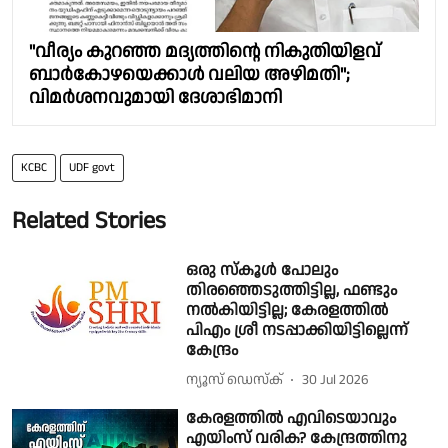
"വീര്യം കുറഞ്ഞ മദ്യത്തിന്റെ നികുതിയിളവ്
ബാർകോഴയെക്കാൾ വലിയ അഴിമതി";
വിമർശനവുമായി ദേശാഭിമാനി
KCBC
UDF govt
Related Stories
ഒരു സ്കൂള്‍ പോലും
തിരഞ്ഞെടുത്തിട്ടില്ല, ഫണ്ടും
നല്‍കിയിട്ടില്ല; കേരളത്തിൽ
പിഎം ശ്രീ നടപ്പാക്കിയിട്ടില്ലെന്ന്
കേന്ദ്രം
ന്യൂസ് ഡെസ്ക്
30 Jul 2026
കേരളത്തില്‍ എവിടെയാവും
എയിംസ് വരിക​? കേന്ദ്രത്തിനു