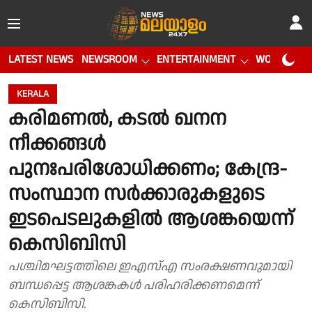
LATEST NEWS
NEWSROOM
ENTERTAINMENT
WORLD CUP
KERALA
കരിമണൽ, കടൽ ഖനന
നീക്കങ്ങൾ
പുനഃപരിശോധിക്കണം; കേന്ദ്ര-
സംസ്ഥാന സർക്കാരുകളുടെ
ഇടപെടലുകളിൽ ആശങ്കയെന്ന്
കെസിബിസി
പശ്ചിമഘട്ടത്തിലെ ഇഎസ്എ സംരക്ഷണവുമായി
ബന്ധപ്പെട്ട ആശങ്കകൾ പരിഹരിക്കണമെന്ന്
കെസിബിസി.