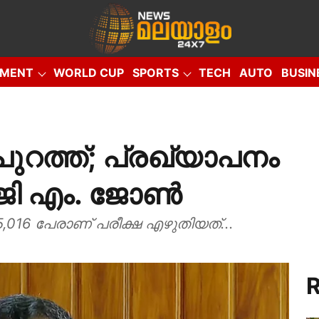
NMENT
WORLD CUP
SPORTS
TECH
AUTO
BUSIN
EO
പുറത്ത്; പ്രഖ്യാപനം
റോജി എം. ജോൺ
5,016 പേരാണ് പരീക്ഷ എഴുതിയത്...
R