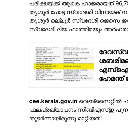
പരീക്ഷയ്ക്ക് ആകെ ഹാജരായത് 96,750
തൃശൂർ പോട്ട സ്വദേശി വിനായക് ന
തൃശൂർ ഒല്ലൂർ സ്വദേശി ജെസെ ജസ്റ്റി
സ്വദേശി ദിയ ഫാത്തിമയും അർഹരാ
ദേവസ്വ
ശബരിമല
എസ്‌ഐട
ഹേമന്ത്
cee.kerala.gov.in
വെബ്‌സൈറ്റിൽ ഫലം
ഫലപ്രഖ്യാപനം സിബിഎസ്‌ഇ പ
തുടർന്നായിരുന്നു മാറ്റിയത്.