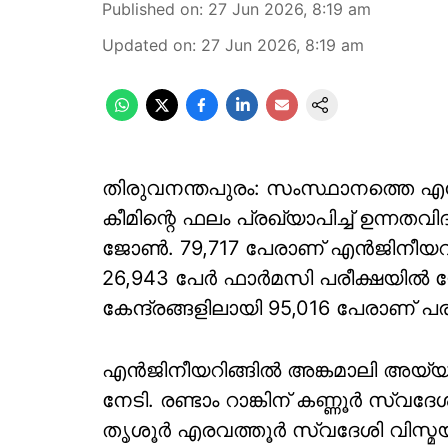
Published on
:
27 Jun 2026, 8:19 am
Updated on
:
27 Jun 2026, 8:19 am
തിരുവനന്തപുരം: സംസ്ഥാനത്തെ എ
കീമിന്റെ ഫലം പ്രഖ്യാപിച്ച് ഉന്നതവി
ജോൺ. 79,717 പേരാണ് എൻജിനീയറി
26,943 പേർ ഫാർമസി പരീക്ഷയിൽ 
കേന്ദ്രങ്ങളിലായി 95,016 പേരാണ് പ
എൻജിനീയറിങ്ങിൽ അങ്കമാലി അയ്യമ്
നേടി. രണ്ടാം റാങ്കിന് കണ്ണൂർ സ്വദേശി
തൃശൂർ എരവത്തൂർ സ്വദേശി വിസ്