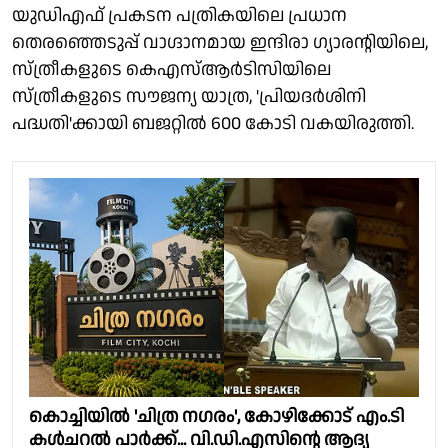
യുഡിഎഫ് പ്രകടന പത്രികയിലെ പ്രധാന
തെരഞ്ഞെടുപ്പ് വാഗ്ദാനമായ ഇന്ദിരാ ഗ്യാരൻ്റിയിലെ,
സ്ത്രീകളുടെ കെഎസ്ആർടിസിയിലെ
സ്ത്രീകളുടെ സൗജന്യ യാത്ര, 'പ്രിയദർശിനി
പദ്ധതി'ക്കായി ബജറ്റിൽ 600 കോടി വകയിരുത്തി.
കൊച്ചിയിൽ 'ചിത്ര നഗരം', കോഴിക്കോട് എം.ടി
കൾചറൽ പാർക്ക്... വി.ഡി.എസിൻ്റെ ആദ്യ