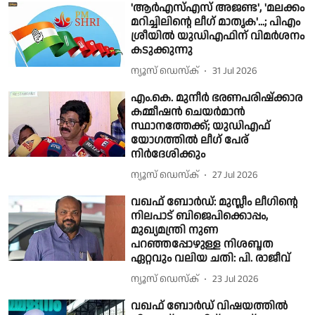
'ആര്‍എസ്എസ് അജണ്ട', 'മലക്കം
മറിച്ചിലിന്റെ ലീഗ് മാതൃക'...; പിഎം
ശ്രീയില്‍ യുഡിഎഫിന് വിമര്‍ശനം
കടുക്കുന്നു
ന്യൂസ് ഡെസ്ക്
31 Jul 2026
എം.കെ. മുനീർ ഭരണപരിഷ്ക്കാര
കമ്മീഷൻ ചെയർമാൻ
സ്ഥാനത്തേക്ക്; യുഡിഎഫ്
യോഗത്തിൽ ലീഗ് പേര്
നിർദേശിക്കും
ന്യൂസ് ഡെസ്ക്
27 Jul 2026
വഖഫ് ബോര്‍ഡ്: മുസ്ലീം ലീഗിന്റെ
നിലപാട് ബിജെപിക്കൊപ്പം,
മുഖ്യമന്ത്രി നുണ
പറഞ്ഞപ്പോഴുള്ള നിശബ്ദത
ഏറ്റവും വലിയ ചതി: പി. രാജീവ്
ന്യൂസ് ഡെസ്ക്
23 Jul 2026
വഖഫ് ബോർഡ് വിഷയത്തിൽ