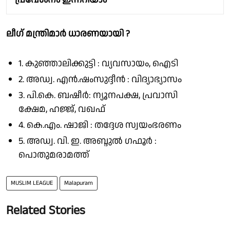
ലീഗ് മന്ത്രിമാർ ധാരണയായി ?
1. കുഞ്ഞാലിക്കുട്ടി : വ്യവസായം, ഐടി
2. അഡ്വ. എൻ.ഷംസുദ്ദീൻ : വിദ്യാഭ്യാസം
3. പി.കെ. ബഷീർ: ന്യൂനപക്ഷ, പ്രവാസി
ക്ഷേമ, ഹജ്ജ്, വഖഫ്
4. കെ.എം. ഷാജി : തദ്ദേശ സ്വയംഭരണം
5. അഡ്വ. വി. ഇ. അബ്ദുൽ ഗഫൂർ :
പൊതുമരാമത്ത്
MUSLIM LEAGUE
Malapuram
Related Stories