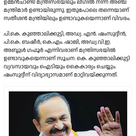
ഉമ്മൻചാണ്ടി മന്ത്രിസഭയിലും ലീഗിൽ നിന്ന് അഞ്ച്
മന്ത്രിമാർ ഉണ്ടായിരുന്നു. ഇതുപോലെ തന്നെയാണ്
സതീശൻ മന്ത്രിയിലും ഉണ്ടാവുകയെന്നാണ് വിവരം.
പി.കെ. കുഞ്ഞാലിക്കുട്ടി, അഡ്വ. എൻ. ഷംസുദ്ദീൻ,
പി.കെ. ബഷീർ, കെ.എം. ഷാജി, അഡ്വ.വി.ഇ.
അബ്ദുൾ ഗഫൂർ എന്നിവരാണ് മന്ത്രിസഭയിൽ
ഉണ്ടാവുകയെന്നാണ് സൂചന. കെ. കുഞ്ഞാലിക്കുട്ടി
വ്യവസായവും ഐടിയും കൈകാര്യം ചെയ്യും.
ഷംസുദ്ദീന് വിദ്യാഭ്യാസമാണ് മാറ്റിവയ്ക്കുന്നത്.