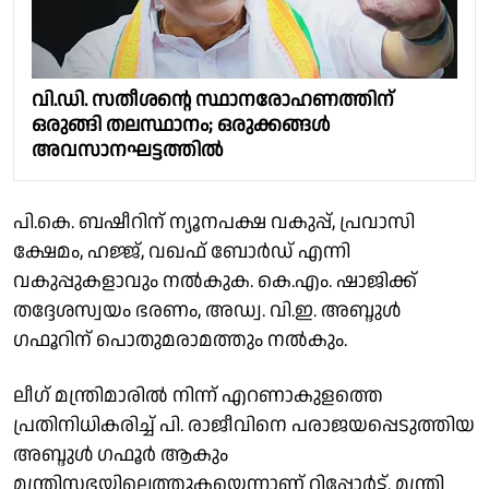
വി.ഡി. സതീശൻ്റെ സ്ഥാനരോഹണത്തിന്
ഒരുങ്ങി തലസ്ഥാനം; ഒരുക്കങ്ങൾ
അവസാനഘട്ടത്തിൽ
പി.കെ. ബഷീറിന് ന്യൂനപക്ഷ വകുപ്പ്, പ്രവാസി
ക്ഷേമം, ഹജ്ജ്, വഖഫ് ബോർഡ് എന്നി
വകുപ്പുകളാവും നൽകുക. കെ.എം. ഷാജിക്ക്
തദ്ദേശസ്വയം ഭരണം, അഡ്വ. വി.ഇ. അബ്ദുൾ
ഗഫൂറിന് പൊതുമരാമത്തും നൽകും.
ലീഗ് മന്ത്രിമാരിൽ നിന്ന് എറണാകുളത്തെ
പ്രതിനിധികരിച്ച് പി. രാജീവിനെ പരാജയപ്പെടുത്തിയ
അബ്ദുൾ ഗഫൂർ ആകും
മന്ത്രിസഭയിലെത്തുകയെന്നാണ് റിപ്പോർട്ട്. മന്ത്രി