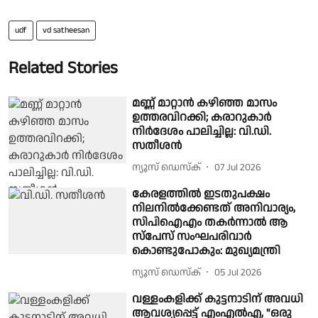
udf
vd satheesan
Related Stories
മണ്ണ് മാറ്റാൻ കഴിഞ്ഞ മാസം
ഉത്തരവിറക്കി; കരാറുകാർ
നിർദേശം പാലിച്ചില്ല: വി.ഡി.
സതീശൻ
ന്യൂസ് ഡെസ്ക്
07 Jul 2026
കേരളത്തിൽ ഇടതുപക്ഷം
നിലനിൽക്കേണ്ടത് അനിവാര്യം,
സിപിഐഎം തകർന്നാൽ ആ
സ്പേസ് സംഘപരിവാർ
കൊണ്ടുപോകും: മുഖ്യമന്ത്രി
ന്യൂസ് ഡെസ്ക്
05 Jul 2026
വള്ളംകളിക്ക് കുട്ടനാടിന് അവധി
ആവശ്യപ്പെട്ട് എംഎൽഎ, "ഒരു