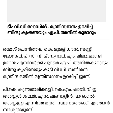
ടീം വി.ഡി ലോഡിങ്... മന്ത്രിസ്ഥാനം ഉറപ്പിച്ച്
ബിന്ദു കൃഷണയും എ.പി. അനിൽകുമാറും
രമേശ് ചെന്നിത്തല, കെ. മുരളീധരൻ, സണ്ണി
ജോസഫ്, പി.സി. വിഷ്ണുനാഥ്. എം. ലിജു, ചാണ്ടി
ഉമ്മൻ എന്നിവർക്ക് പുറമെ എ.പി. അനിൽകുമാറും
ബിന്ദു കൃഷ്ണയും കൂടി വി.ഡി. സതീശൻ
മന്ത്രിസഭയിൽ മന്ത്രിസ്ഥാനം ഉറപ്പിച്ചിട്ടുണ്ട്.
പി.കെ. കുഞ്ഞാലിക്കുട്ടി, കെ.എം. ഷാജി, വി.ഇ.
അബ്ദുൾ ഗഫൂർ, എൻ. ഷംസുദ്ദീൻ, പാറക്കൽ
അബ്ദുള്ള എന്നിവർ മന്ത്രി സ്ഥാനത്തേക്ക് എത്താൻ
സാധ്യതയുണ്ട്.