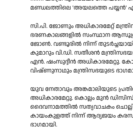
മണ്ഡലത്തിലെ 'അയലത്തെ പയ്യൻ' എ
സി.പി. ജോണും അധികാരമേറ്റ് മന്ത
ഭരണകാലങ്ങളിൽ സംസ്ഥാന ആസൂത്ര
ജോൺ. വണ്ടൂരിൽ നിന്ന് തുടർച്ചയ
കുമാറും വി.ഡി. സതീശൻ മന്ത്രിസഭയു
എൻ. ഷംസുദ്ദീൻ അധികാരമേറ്റു. ക
വിഷ്ണുനാഥും മന്ത്രിസഭയുടെ ഭാഗമ
യുവ നേതാവും അങ്കമാലിയുടെ പ്ര
അധികാരമേറ്റു. കൊല്ലം മുൻ ഡിസിസി
ദൈവനാമത്തിൽ സത്യവാചകം ചൊല്ലി അ
കായംകുളത്ത് നിന്ന് ആദ്യജയം കരസ്
ഭാഗമായി.