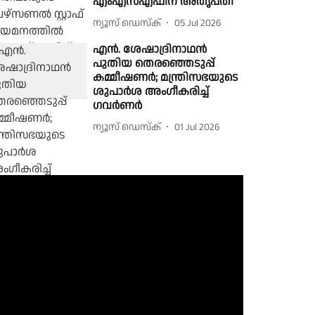
എംഎസ്എഫിന് അതൃപ്തി
ന്യൂസ് ഡെസ്ക്
05 Jul 2026
എൻ. ശേഷാദ്രിനാഥൻ
പുതിയ തെരഞ്ഞെടുപ്പ്
കമ്മീഷണർ; മന്ത്രിസഭയുടെ
ശുപാർശ അംഗീകരിച്ച്
ഗവർണർ
ന്യൂസ് ഡെസ്ക്
01 Jul 2026