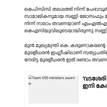
കെപിസിസി തലപ്പത്ത് നിന്ന് പേരാ
സാമാജികനുമായ സണ്ണി ജോസഫും മന്
നിന്ന് നാലാം തവണയാണ് എംഎൽഎയായ
കെഎസ്‌യുവിലൂടെയായിരുന്നു സണ്ണി 
മുൻ മുഖ്യമന്ത്രി കെ. കരുണാകരൻ
മുരളീധരൻ ഇംഗ്ലീഷിലാണ് സത്യപ്രതി
നേരിട്ട മുരളീധരൻ ഇത് രണ്ടാം തവണയ
'വടശേര
ഇനി കേരള