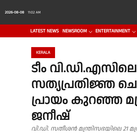
2026-08-08
11:02 AM
LATEST NEWS
NEWSROOM
ENTERTAINMENT
PHOTO GALLERY
VIDEO
KERALA
ടീം വി.ഡി.എസിലെ 
സത്യപ്രതിജ്ഞ ചെ
പ്രായം കുറഞ്ഞ മന
ജനീഷ്
വി.ഡി. സതീശൻ മന്ത്രിസഭയിലെ 21 മന്