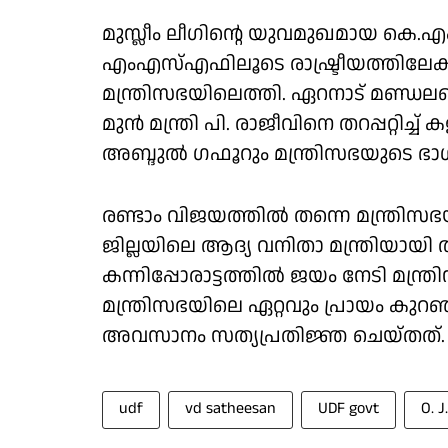
മുസ്ലീം ലീഗിൻ്റെ യുവമുഖമായ കെ.എ
എംഎസ്എഫിലൂടെ രാഷ്ട്രീയത്തിലേക്
മന്ത്രിസഭയിലെത്തി. ഏറനാട് മണ്ഡലത്ത
മുൻ മന്ത്രി പി. രാജീവിനെ തറപ്പറ്റിച
അബ്ദുൽ ഗഫൂറും മന്ത്രിസഭയുടെ ഭാ
രണ്ടാം വിജയത്തിൽ തന്നെ മന്ത്രിസഭയു
ജില്ലയിലെ ആദ്യ വനിതാ മന്ത്രിയായി
കന്നിപ്പോരാട്ടത്തിൽ ജയം നേടി മന്ത്
മന്ത്രിസഭയിലെ ഏറ്റവും പ്രായം കുറഞ
അവസാനം സത്യപ്രതിജ്ഞ ചെയ്തത്.
udf
vd satheesan
UDF govt
O. J