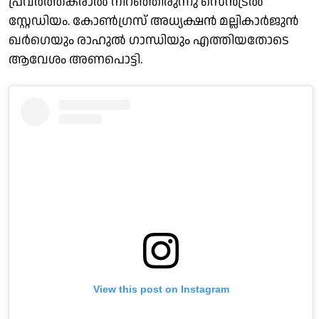
പ്രവർത്തകരാൽ നിറഞ്ഞിരുന്നു സെൻട്രൽ
സ്റ്റേഡിയം. കോൺഗ്രസ് അധ്യക്ഷൻ മല്ലികാർജുൻ
ഖർഗെയും രാഹുൽ ഗാന്ധിയും എത്തിയതോടെ
ആവേശം അണപൊട്ടി.
View this post on Instagram