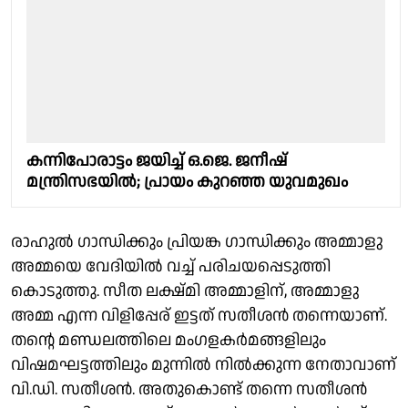
കന്നിപോരാട്ടം ജയിച്ച് ഒ.ജെ. ജനീഷ്
മന്ത്രിസഭയിൽ; പ്രായം കുറഞ്ഞ യുവമുഖം
രാഹുൽ ഗാന്ധിക്കും പ്രിയങ്ക ഗാന്ധിക്കും അമ്മാളു
അമ്മയെ വേദിയിൽ വച്ച് പരിചയപ്പെടുത്തി
കൊടുത്തു. സീത ലക്ഷ്മി അമ്മാളിന്, അമ്മാളു
അമ്മ എന്ന വിളിപ്പേര് ഇട്ടത് സതീശൻ തന്നെയാണ്.
തൻ്റെ മണ്ഡലത്തിലെ മംഗളകർമങ്ങളിലും
വിഷമഘട്ടത്തിലും മുന്നിൽ നിൽക്കുന്ന നേതാവാണ്
വി.ഡി. സതീശൻ. അതുകൊണ്ട് തന്നെ സതീശൻ