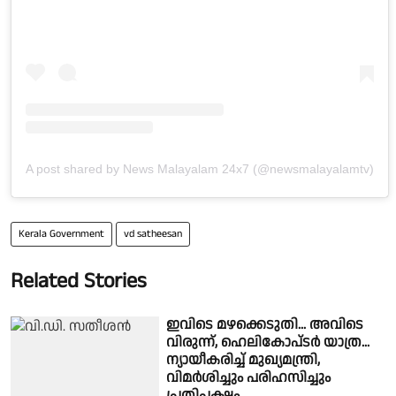
A post shared by News Malayalam 24x7 (@newsmalayalamtv)
Kerala Government
vd satheesan
Related Stories
ഇവിടെ മഴക്കെടുതി... അവിടെ
വിരുന്ന്, ഹെലികോപ്‍ടര്‍ യാത്ര...
ന്യായീകരിച്ച് മുഖ്യമന്ത്രി,
വിമര്‍ശിച്ചും പരിഹസിച്ചും
പ്രതിപക്ഷം