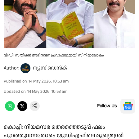
വി.ഡി. സതീശന് അഭിനന്ദന പ്രവാഹവുമായി സിനിമാലോകം
Author:
ന്യൂസ് ഡെസ്ക്
Published on
:
14 May 2026, 10:53 am
Updated on
:
14 May 2026, 10:53 am
Follow Us
കൊച്ചി: നിയമസഭ തെരഞ്ഞെടുപ്പ് ഫലം
പുറത്തുവന്നതോടെ യുഡിഎഫിലെ മുഖ്യമന്ത്രി