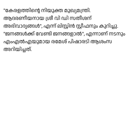
"കേരളത്തിൻ്റെ നിയുക്ത മുഖ്യമന്ത്രി.
ആദരണീയനായ ശ്രീ വി ഡി സതീശന്
അഭിവാദ്യങ്ങൾ", എന്ന് ലിസ്റ്റിൻ സ്റ്റീഫനും കുറിച്ചു.
"ജനങ്ങൾക്ക് വേണ്ടി ജനങ്ങളാൽ", എന്നാണ് നടനും
എംഎൽഎയുമായ രമേശ് പിഷാരടി ആശംസ
അറിയിച്ചത്.