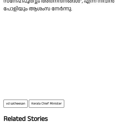
സ്നേഹപൂർവ്വം അഭിനന്ദനങ്ങൾ", എന്ന് നിവിന്‍
പോളിയും ആശംസ നേർന്നു.
vd satheesan
Kerala Chief Minister
Related Stories