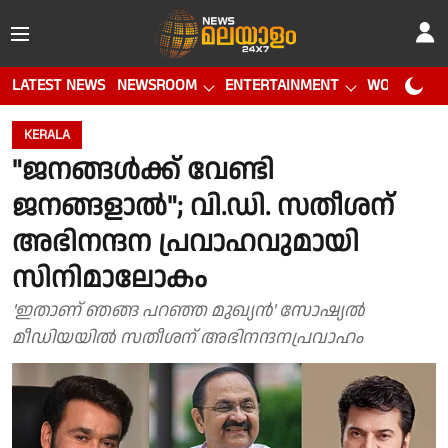
LATEST NEWS
NEWSROOM
ENTERTAINMENT
WORLD CUP
KERALA
"ജനങ്ങൾക്ക് വേണ്ടി
ജനങ്ങളാൽ"; വി.ഡി. സതീശന്
അഭിനന്ദന പ്രവാഹവുമായി
സിനിമാലോകം
'ഇതാണ് ഞങ്ങ പറഞ്ഞ മുഖ്യൻ' സോഷ്യൽ
മീഡിയയിൽ സതീശന് അഭിനന്ദനപ്രവാഹം