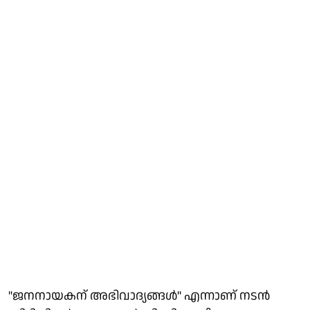
"ജനനായകന് അഭിവാദ്യങ്ങൾ" എന്നാണ് നടൻ