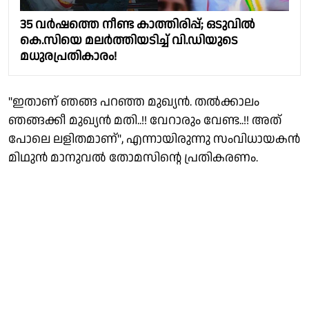
35 വർഷത്തെ നീണ്ട കാത്തിരിപ്പ്; ഒടുവിൽ
കെ.സിയെ മലർത്തിയടിച്ച് വി.ഡിയുടെ
മധുരപ്രതികാരം!
"ഇതാണ് ഞങ്ങ പറഞ്ഞ മുഖ്യൻ. തൽക്കാലം
ഞങ്ങക്കീ മുഖ്യൻ മതി..!! വേറാരും വേണ്ട..!! അത്
പോലെ ലളിതമാണ്", എന്നായിരുന്നു സംവിധായകൻ
മിഥുൻ മാനുവൽ തോമസിൻ്റെ പ്രതികരണം.