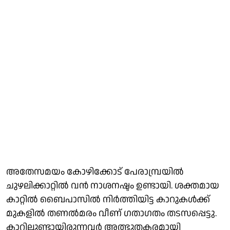
അതേസമയം കോഴിക്കോട് പേരാമ്പ്രയിൽ
ചുഴലിക്കാറ്റിൽ വൻ നാശനഷ്ടം ഉണ്ടായി. ശക്തമായ
കാറ്റിൽ ബൈപാസിൽ നിർത്തിയിട്ട കാറുകൾക്ക്
മുകളിൽ തണൽമരം വീണ് ഗതാഗതം തടസപ്പെട്ടു.
കാറിലുണ്ടായിരുന്നവർ അത്ഭുതകരമായി