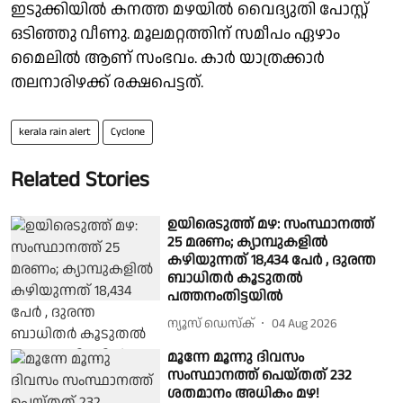
ഇടുക്കിയിൽ കനത്ത മഴയിൽ വൈദ്യുതി പോസ്റ്റ്‌
ഒടിഞ്ഞു വീണു. മൂലമറ്റത്തിന് സമീപം ഏഴാം
മൈലിൽ ആണ് സംഭവം. കാർ യാത്രക്കാർ
തലനാരിഴക്ക് രക്ഷപെട്ടത്.
kerala rain alert
Cyclone
Related Stories
ഉയിരെടുത്ത് മഴ: സംസ്ഥാനത്ത്
25 മരണം; ക്യാമ്പുകളില്‍
കഴിയുന്നത് 18,434 പേര്‍ , ദുരന്ത
ബാധിതർ കൂടുതൽ
പത്തനംതിട്ടയിൽ
ന്യൂസ് ഡെസ്ക്
04 Aug 2026
മൂന്നേ മൂന്നു ദിവസം
സംസ്ഥാനത്ത് പെയ്തത് 232
ശതമാനം അധികം മഴ!