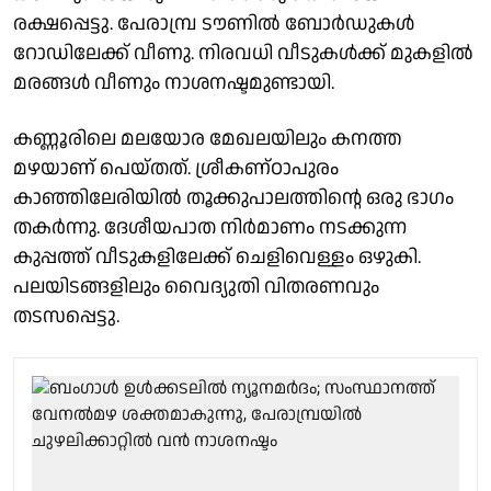
രക്ഷപ്പെട്ടു. പേരാമ്പ്ര ടൗണിൽ ബോർഡുകൾ
റോഡിലേക്ക് വീണു. നിരവധി വീടുകൾക്ക് മുകളിൽ
മരങ്ങൾ വീണും നാശനഷ്ടമുണ്ടായി.
കണ്ണൂരിലെ മലയോര മേഖലയിലും കനത്ത
മഴയാണ് പെയ്തത്. ശ്രീകണ്ഠാപുരം
കാഞ്ഞിലേരിയിൽ തൂക്കുപാലത്തിൻ്റെ ഒരു ഭാഗം
തകർന്നു. ദേശീയപാത നിർമാണം നടക്കുന്ന
കുപ്പത്ത് വീടുകളിലേക്ക് ചെളിവെള്ളം ഒഴുകി.
പലയിടങ്ങളിലും വൈദ്യുതി വിതരണവും
തടസപ്പെട്ടു.