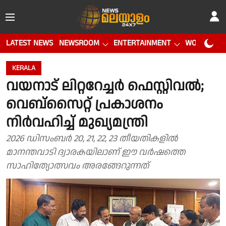
LATEST NEWS
NEWSROOM
ENTERTAINMENT
WORLD CUP
KERALA
വയനാട് ലിറ്ററേച്ചർ ഫെസ്റ്റിവൽ;
വെബ്‌സൈറ്റ് പ്രകാശനം
നിർവഹിച്ച് മുഖ്യമന്ത്രി
2026 ഡിസംബർ 20, 21, 22, 23 തീയതികളിൽ
മാനന്തവാടി ദ്വാരകയിലാണ് ഈ വർഷത്തെ
സാഹിത്യോത്സവം അരങ്ങേറുന്നത്