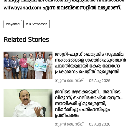
wlfwayanad.com എന്ന വെബ്സൈറ്റിൽ ലഭ്യമാണ്.
wayanad
V D Satheesan
Related Stories
അഗ്രി-ഫുഡ് ചെറുകിട സൂക്ഷ്മ
സംരംഭങ്ങളെ ശക്തിപ്പെടുത്താൻ
പദ്ധതിയുമായി കേര; ലോഗോ
പ്രകാശനം ചെയ്ത് മുഖ്യമന്ത്രി
ന്യൂസ് ഡെസ്ക്
05 Aug 2026
ഇവിടെ മഴക്കെടുതി... അവിടെ
വിരുന്ന്, ഹെലികോപ്‍ടര്‍ യാത്ര...
ന്യായീകരിച്ച് മുഖ്യമന്ത്രി,
വിമര്‍ശിച്ചും പരിഹസിച്ചും
പ്രതിപക്ഷം
ന്യൂസ് ഡെസ്ക്
03 Aug 2026