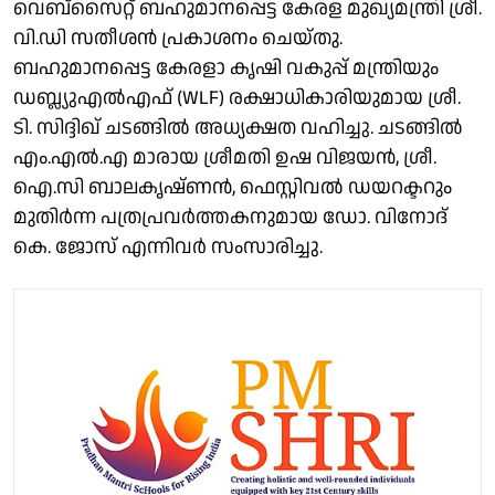
വെബ്സൈറ്റ് ബഹുമാനപ്പെട്ട കേരള മുഖ്യമന്ത്രി ശ്രീ.
വി.ഡി സതീശൻ പ്രകാശനം ചെയ്തു.
ബഹുമാനപ്പെട്ട കേരളാ കൃഷി വകുപ്പ് മന്ത്രിയും
ഡബ്ല്യുഎൽഎഫ് (WLF) രക്ഷാധികാരിയുമായ ശ്രീ.
ടി. സിദ്ദിഖ് ചടങ്ങിൽ അധ്യക്ഷത വഹിച്ചു. ചടങ്ങിൽ
എം.എൽ.എ മാരായ ശ്രീമതി ഉഷ വിജയൻ, ശ്രീ.
ഐ.സി ബാലകൃഷ്ണൻ, ഫെസ്റ്റിവൽ ഡയറക്ടറും
മുതിർന്ന പത്രപ്രവർത്തകനുമായ ഡോ. വിനോദ്
കെ. ജോസ് എന്നിവർ സംസാരിച്ചു.