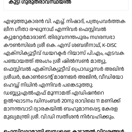
കുട്ടി ഗുരുതരാവസ്ഥയിൽ
എഴുത്തുകാരൻ വി. എച്ച്. നിഷാദ്, പത്രപ്രവർത്തക
ലീന ഗീതാ രഘുനാഥ് എന്നിവർ ഫെസ്റ്റിവൽ
ക്യുറേറ്റർമാരാണ്. തിരുവനന്തപുരം നഗരസഭാ
കൗൺസിലർ ശ്രീ കെ. എസ് ശബരീനാഥ്‌, K-DISC
എക്സിക്യൂട്ടീവ് ഡയറക്ടർ റിയാസ് പി.എം, എടവക
പഞ്ചായത്ത് അംഗം ശ്രീ ഷിൽസൺ മാത്യു,
ഫെസ്റ്റിവൽ എക്സിക്യൂട്ടീവ് പ്രൊഡ്യൂസർ അഖിൻ
ശ്രീധർ, കോൺടെന്റ് മാനേജർ അജിൻ, വീഡിയോ
ഹെഡ്ഡ് നിധിൻ എന്നിവർ പങ്കെടുത്തു.
ഡബ്ല്യുഎൽഎഫ് മൂന്നാമത് എഡിഷൻറെ
ഉൽഘാടനം ഡിസംബർ 20നു രാവിലെ 11 മണിക്ക്
മാനന്തവാടി ദ്വാരകയിൽ ബഹുമാനപ്പെട്ട കേരള
മുഖ്യമന്ത്രി ശ്രീ. വി.ഡി സതീശൻ നിർവഹിക്കും.
ഫെസ്റ്റിവലുമായി ബന്ധപ്പെട്ട കൂടുതൽ വിവരങ്ങൾ