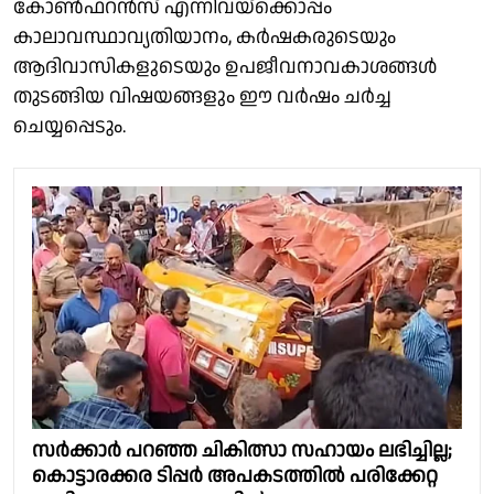
കോൺഫറൻസ് എന്നിവയ്‌ക്കൊപ്പം
കാലാവസ്ഥാവ്യതിയാനം, കർഷകരുടെയും
ആദിവാസികളുടെയും ഉപജീവനാവകാശങ്ങൾ
തുടങ്ങിയ വിഷയങ്ങളും ഈ വർഷം ചർച്ച
ചെയ്യപ്പെടും.
സർക്കാർ പറഞ്ഞ ചികിത്സാ സഹായം ലഭിച്ചില്ല;
കൊട്ടാരക്കര ടിപ്പർ അപകടത്തിൽ പരിക്കേറ്റ