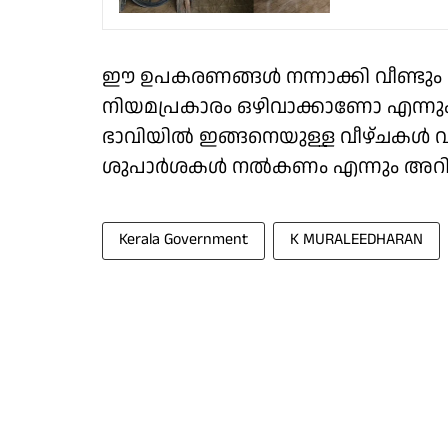
ഈ ഉപകരണങ്ങൾ നന്നാക്കി വീണ്ടും
നിയമപ്രകാരം ഒഴിവാക്കാണോ എന്നും ന
ഭാവിയിൽ ഇങ്ങനെയുള്ള വീഴ്ചകൾ വ
ശുപാർശകൾ നൽകണം എന്നും അറിയിപ്
Kerala Government
K MURALEEDHARAN