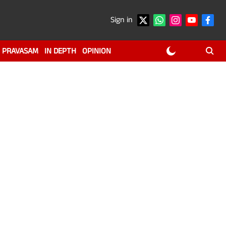
Sign in
PRAVASAM
IN DEPTH
OPINION