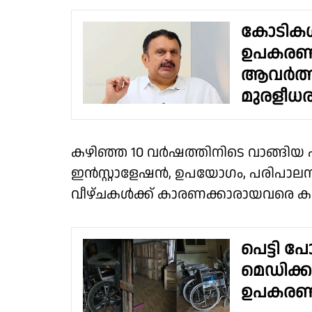
കോടികൾ
ഉപകരണങ്
ആവർത്തി
മുരളീധ
കഴിഞ്ഞ 10 വർഷത്തിനിടെ വാങ്ങി
ഇൻസ്റ്റാളേഷൻ, ഉപയോഗം, പരിപാലനം 
വീഴ്ചകൾക്ക് കാരണക്കാരായവരെ കണ്
പെട്ടി പേ
മെഡിക്ക
ഉപകരണ