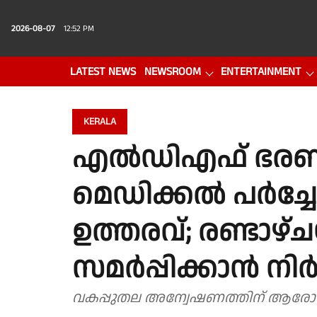
2026-08-07
12:52 PM
LATEST NEWS
NEWSROOM
ENTERTAINMENT
PHOTO GALLERY
VIDEO
KERALA
എൽഡിഎഫ് ഭരണ
മെഡിക്കൽ പർച്ച
ഉത്തരവ്; രണ്ടാഴ്ചയ
സമർപ്പിക്കാൻ നി
വകപ്പുതല അന്വേഷണത്തിന് ആരോഗ്യവക