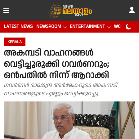
LATEST NEWS
NEWSROOM
ENTERTAINMENT
WORLD CUP
KERALA
അകമ്പടി വാഹനങ്ങൾ
വെട്ടിച്ചുരുക്കി ഗവർണറും;
ഒൻപതിൽ നിന്ന് ആറാക്കി
ഗവർണർ രാജേന്ദ്ര അർലേകറുടെ അകമ്പടി
വാഹനങ്ങളുടെ എണ്ണം വെട്ടിക്കുറച്ചു.