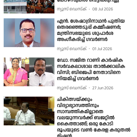
കോഴ്സുകൾ വെട്ടിക്കുറച്ചു
ന്യൂസ് ഡെസ്ക്
08 Jul 2026
എൻ. ശേഷാദ്രിനാഥൻ പുതിയ
തെരഞ്ഞെടുപ്പ് കമ്മീഷണർ;
മന്ത്രിസഭയുടെ ശുപാർശ
അംഗീകരിച്ച് ഗവർണർ
ന്യൂസ് ഡെസ്ക്
01 Jul 2026
ഡോ. സജിത റാണി കാർഷിക
സർവകലാശാല താൽക്കാലിക
വിസി; ബിജെപി നേതാവിനെ
നിയമിച്ച് ഗവർണർ
ന്യൂസ് ഡെസ്ക്
27 Jun 2026
ചികിത്സയ്ക്കും
വിദ്യാഭ്യാസത്തിനും
സാമ്പത്തികമില്ലാതെ
വലയുന്നവര്‍ക്ക് ബജറ്റില്‍
കൈത്താങ്ങ്; ഒരു കോടി
രൂപയുടെ വണ്‍ കേരള കരുതല്‍
മിഷന്‍