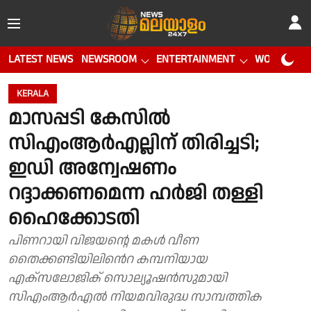
LATEST NEWS
NEWSROOM
ENTERTAINMENT
WORLD CUP
KERALA
മാസപ്പടി കേസിൽ
സിഎംആർഎല്ലിന് തിരിച്ചടി;
ഇഡി അന്വേഷണം
റദ്ദാക്കണമെന്ന ഹർജി തള്ളി
ഹൈക്കോടതി
പിണറായി വിജയന്റെ മകൾ വീണ
തൈക്കണ്ടിയിലിൻെറ കമ്പനിയായ
എക്സലോജിക് സൊല്യൂഷൻസുമായി
സിഎംആർഎൽ നിയമവിരുദ്ധ സാമ്പത്തിക