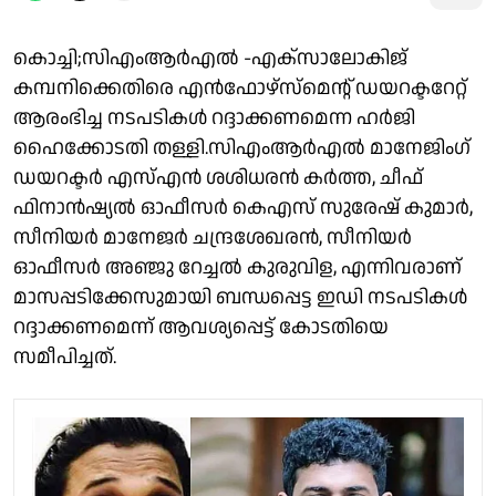
കൊച്ചി;സിഎംആർഎൽ -എക്സാലോകിജ്
കമ്പനിക്കെതിരെ എൻഫോഴ്‌സ്‌മെന്റ് ഡയറക്ടറേറ്റ്
ആരംഭിച്ച നടപടികൾ റദ്ദാക്കണമെന്ന ഹർജി
ഹൈക്കോടതി തള്ളി.സിഎംആർഎൽ മാനേജിംഗ്
ഡയറക്ടർ എസ്എൻ ശശിധരൻ കർത്ത, ചീഫ്
ഫിനാൻഷ്യൽ ഓഫീസർ കെഎസ് സുരേഷ് കുമാർ,
സീനിയർ മാനേജർ ചന്ദ്രശേഖരൻ, സീനിയർ
ഓഫീസർ അഞ്ജു റേച്ചൽ കുരുവിള, എന്നിവരാണ്
മാസപ്പടിക്കേസുമായി ബന്ധപ്പെട്ട ഇഡി നടപടികൾ
റദ്ദാക്കണമെന്ന് ആവശ്യപ്പെട്ട് കോടതിയെ
സമീപിച്ചത്.