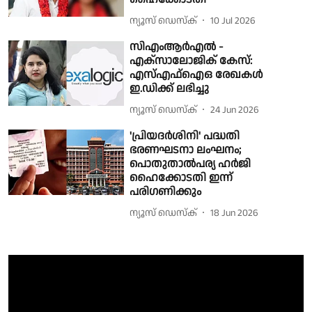
ന്യൂസ് ഡെസ്ക്
10 Jul 2026
സിഎംആർഎൽ -
എക്സാലോജിക് കേസ്:
എസ്എഫ്ഐഒ രേഖകൾ
ഇ.ഡിക്ക് ലഭിച്ചു
ന്യൂസ് ഡെസ്ക്
24 Jun 2026
'പ്രിയദർശിനി' പദ്ധതി
ഭരണഘടനാ ലംഘനം;
പൊതുതാൽപര്യ ഹർജി
ഹൈക്കോടതി ഇന്ന്
പരിഗണിക്കും
ന്യൂസ് ഡെസ്ക്
18 Jun 2026