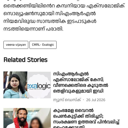
തൈക്കണ്ടിയിലിൻെറ കമ്പനിയായ എക്സലോജിക്
സൊല്യൂഷൻസുമായി സിഎംആർഎൽ
നിയമവിരുദ്ധ സാമ്പത്തിക ഇടപാടുകൾ
നടത്തിയെന്നാണ് പരാതി.
veena vijayan
CMRL- Exalogic
Related Stories
സിഎംആർഎൽ
എക്‌സാലോജിക് കേസ്;
വീണക്കെതിരെ കൂടുതൽ
തെളിവുകളുമായി ഇഡി
ന്യൂസ് ഡെസ്ക്
26 Jul 2026
കുംഭമേള വൈറല്‍
പെണ്‍കുട്ടിക്ക് തിരിച്ചടി;
സംരക്ഷണ ഉത്തരവ് പിന്‍വലിച്ച്
ഹൈക്കോടതി