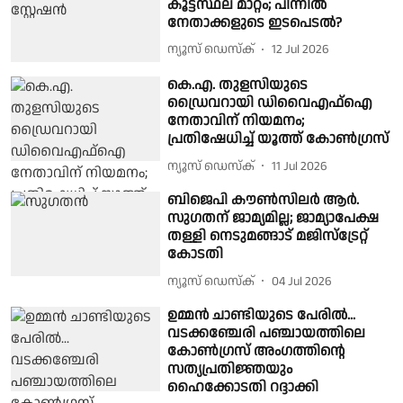
കൂട്ടസ്ഥല മാറ്റം; പിന്നിൽ
നേതാക്കളുടെ ഇടപെടൽ?
ന്യൂസ് ഡെസ്ക്
12 Jul 2026
കെ.എ. തുളസിയുടെ
ഡ്രൈവറായി ഡിവൈഎഫ്ഐ
നേതാവിന് നിയമനം;
പ്രതിഷേധിച്ച് യൂത്ത് കോൺഗ്രസ്
ന്യൂസ് ഡെസ്ക്
11 Jul 2026
ബിജെപി കൗൺസിലർ ആർ.
സുഗതന് ജാമ്യമില്ല; ജാമ്യാപേക്ഷ
തള്ളി നെടുമങ്ങാട് മജിസ്ട്രേറ്റ്
കോടതി
ന്യൂസ് ഡെസ്ക്
04 Jul 2026
ഉമ്മന്‍ ചാണ്ടിയുടെ പേരില്‍...
വടക്കഞ്ചേരി പഞ്ചായത്തിലെ
കോൺഗ്രസ് അംഗത്തിന്റെ
സത്യപ്രതിജ്ഞയും
ഹൈക്കോടതി റദ്ദാക്കി