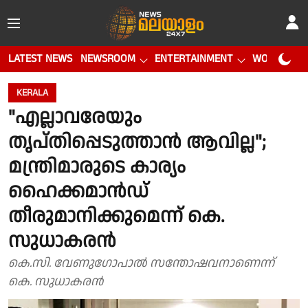
LATEST NEWS
NEWSROOM
ENTERTAINMENT
WORLD CUP
KERALA
"എല്ലാവരേയും
തൃപ്തിപ്പെടുത്താൻ ആവില്ല";
മന്ത്രിമാരുടെ കാര്യം
ഹൈക്കമാൻഡ്
തീരുമാനിക്കുമെന്ന് കെ.
സുധാകരൻ
കെ.സി. വേണുഗോപാൽ സന്തോഷവനാണെന്ന്
കെ. സുധാകരൻ