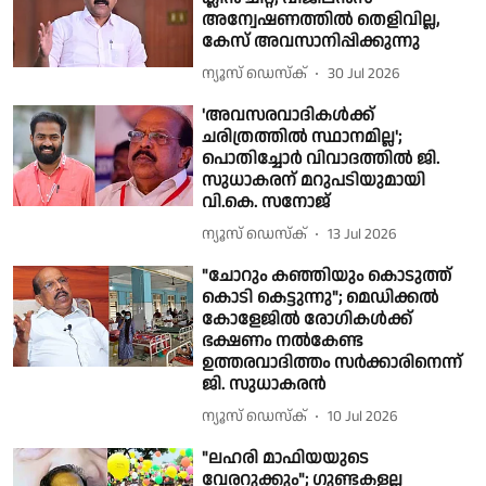
അന്വേഷണത്തിൽ തെളിവില്ല,
കേസ് അവസാനിപ്പിക്കുന്നു
ന്യൂസ് ഡെസ്ക്
30 Jul 2026
'അവസരവാദികൾക്ക്
ചരിത്രത്തിൽ സ്ഥാനമില്ല';
പൊതിച്ചോർ വിവാദത്തിൽ ജി.
സുധാകരന് മറുപടിയുമായി
വി.കെ. സനോജ്
ന്യൂസ് ഡെസ്ക്
13 Jul 2026
"ചോറും കഞ്ഞിയും കൊടുത്ത്
കൊടി കെട്ടുന്നു"; മെഡിക്കൽ
കോളേജിൽ രോഗികൾക്ക്
ഭക്ഷണം നൽകേണ്ട
ഉത്തരവാദിത്തം സർക്കാരിനെന്ന്
ജി. സുധാകരൻ
ന്യൂസ് ഡെസ്ക്
10 Jul 2026
"ലഹരി മാഫിയയുടെ
വേരറുക്കും"; ഗുണ്ടകളല്ല