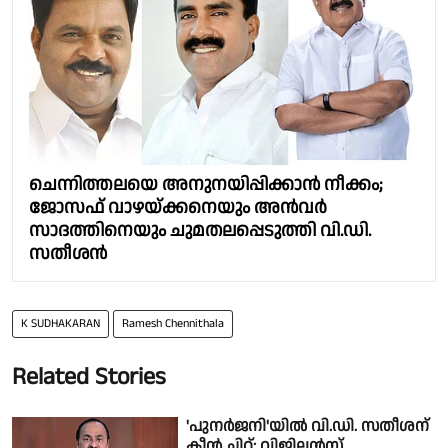
ചെന്നിത്തലയെ അനുനയിപ്പിക്കാൻ നീക്കം;
ജോസഫ് വാഴയ്ക്കനെയും അന്‍വര്‍
സാദത്തിനെയും ചുമതലപ്പെടുത്തി വി.ഡി.
സതീശന്‍
K SUDHAKARAN
Ramesh Chennithala
Related Stories
'പുനർജനി'യില്‍ വി.ഡി. സതീശന്
ക്ലീന്‍ ചിറ്റ്; വിജിലൻസ്