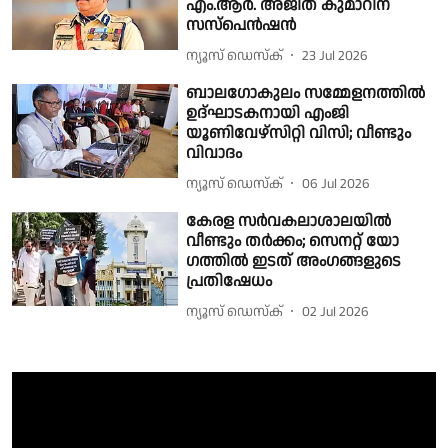
എം.ആര്‍. അജിത് കുമാറിന്
സസ്പെന്‍ഷന്‍
ന്യൂസ് ഡെസ്ക്
23 Jul 2026
ബാലഗോകുലം സമ്മേളനത്തിൽ
ഉദ്ഘാടകനായി എംജി
യൂണിവേഴ്സിറ്റി വിസി; വീണ്ടും
വിവാദം
ന്യൂസ് ഡെസ്ക്
06 Jul 2026
കേരള സർവകലാശാലയിൽ
വീണ്ടും തർക്കം; സെനറ്റ് യോ​
ഗത്തിൽ ഇടത് അം​ഗങ്ങളുടെ
പ്രതിഷേധം
ന്യൂസ് ഡെസ്ക്
02 Jul 2026