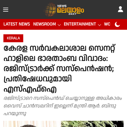
LATEST NEWS
NEWSROOM
ENTERTAINMENT
WORLD CUP
KERALA
കേരള സർവകലാശാല സെനറ്റ്
ഹാളിലെ ഭാരതാംബ വിവാദം:
രജിസ്ട്രാർക്ക് സസ്പെൻഷൻ;
പ്രതിഷേധവുമായി
എസ്എഫ്ഐ
രജിസ്ട്രാറെ സസ്പെൻഡ് ചെയ്യാനുള്ള അധികാരം
വൈസ് ചാൻസലറിന് ഇല്ലെന്ന് മന്ത്രി ആർ. ബിന്ദു
പറയുന്നു