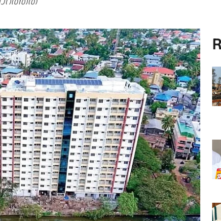
ാറത്തത്
R