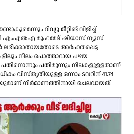
മെന്നും റിവ്യൂ മീറ്റിങ് വിളിച്ച്
ച്ചി എംഎൽഎ മുഹമ്മദ് ഷിയാസ് ന്യൂസ്
റുകൾ ലഭിക്കാതായതോടെ അർഹതപ്പെട്ട
കളിലും നിലം പൊത്താറായ പഴയ
. പതിനൊന്നും പതിമൂന്നും നിലകളുള്ളതാണ്
ലധികം വിസ്തൃതിയുള്ള ഒന്നാം ടവറിന് 41.74
ോടിയുമാണ് നിർമാണത്തിനായി ചെലവായത്.