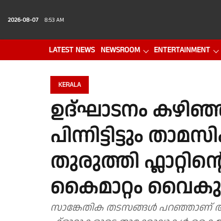
2026-08-07
8:53 AM
LATEST NEWS
NEWSROOM
ENTERTAINMENT
PHOTO GALLERY
VIDEO
KERALA
ഉദ്ഘാടനം കഴിഞ്ഞ
പിന്നിട്ടിട്ടും താമ
തുരുത്തി ഫ്ലാറ്റി
കൈമാറ്റം വൈകുന
സാങ്കേതിക തടസങ്ങൾ പറഞ്ഞാണ് 