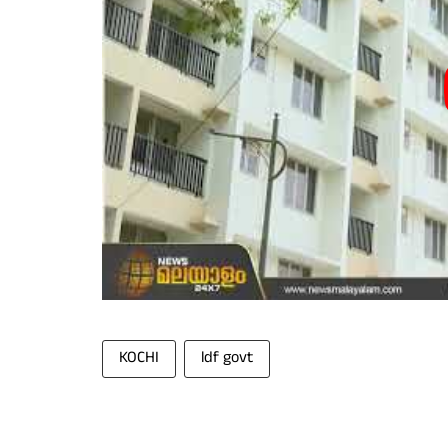
KOCHI
ldf govt