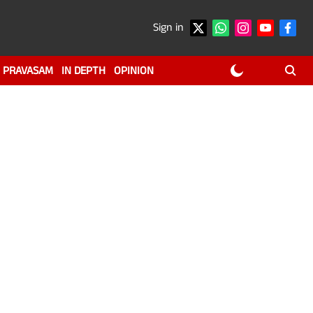
Sign in
PRAVASAM
IN DEPTH
OPINION