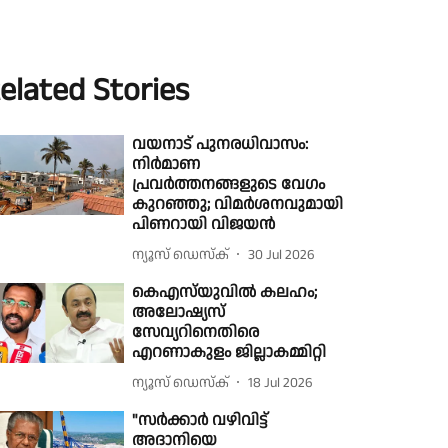
elated Stories
വയനാട് പുനരധിവാസം:
നിർമാണ
പ്രവർത്തനങ്ങളുടെ വേഗം
കുറഞ്ഞു; വിമർശനവുമായി
പിണറായി വിജയന്‍
ന്യൂസ് ഡെസ്ക്
30 Jul 2026
കെഎസ്‌യുവിൽ കലഹം;
അലോഷ്യസ്
സേവ്യറിനെതിരെ
എറണാകുളം ജില്ലാകമ്മിറ്റി
ന്യൂസ് ഡെസ്ക്
18 Jul 2026
"സർക്കാർ വഴിവിട്ട്
അദാനിയെ