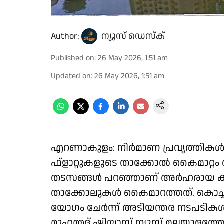
Author:
ന്യൂസ് ഡെസ്ക്
Published on
:
26 May 2026, 1:51 am
Updated on
:
26 May 2026, 1:51 am
എറണാകുളം: നിർമാണ പ്രവൃത്തികൾ പൂ
ഫ്ളാറ്റുകളുടെ താക്കോൽ കൈമാറ്റം 
തടസങ്ങൾ പറഞ്ഞാണ് അർഹരായ കുടു
താക്കോലുകൾ കൈമാറത്തത്. കൊച്
യോഗം ചേർന്ന് അടിയന്തര നടപടികൾ
മുഹമ്മദ് ഷിയാസ് ന്യൂസ് മലയാളത്ത