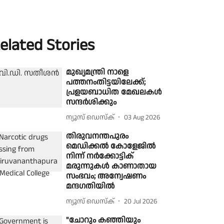
elated Stories
മുഖ്യമന്ത്രി നാളെ
പത്തനംതിട്ടയിലേക്ക്;
പ്രളയബാധിത മേഖലകൾ
സന്ദർശിക്കും
ന്യൂസ് ഡെസ്ക്
03 Aug 2026
തിരുവനന്തപുരം
മെഡിക്കൽ കോളേജിൽ
നിന്ന് നർക്കോട്ടിക്
മരുന്നുകൾ കാണാതായ
സംഭവം; അന്വേഷണം
മന്ദഗതിയിൽ
ന്യൂസ് ഡെസ്ക്
20 Jul 2026
"ചോറും കഞ്ഞിയും