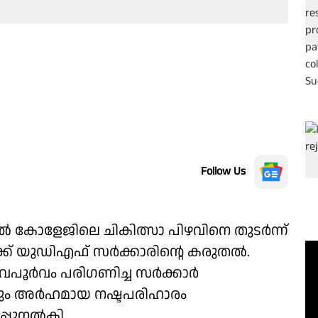
Follow Us
ൽ കോളേജിലെ ചികിത്സാ പിഴവിനെ തുടർന്ന്
്ക് യുഡിഎഫ് സർക്കാരിൻ്റെ കരുതൽ.
ൂർവം പരിഗണിച്ച സർക്കാർ
ും അർഹമായ നഷ്ടപരിഹാരം
റപ്പുനൽകി.