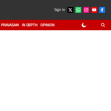
Sign in
PRAVASAM
IN DEPTH
OPINION