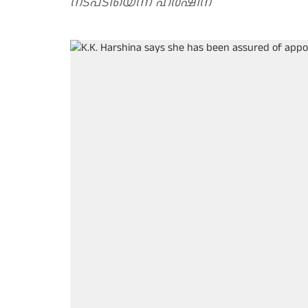
നടപടിയെന്ന് ഹർഷിന