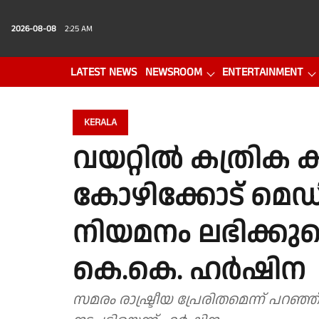
2026-08-08
2:25 AM
LATEST NEWS
NEWSROOM
ENTERTAINMENT
PHOTO GALLERY
VIDEO
KERALA
വയറ്റിൽ കത്രിക 
കോഴിക്കോട് മെ
നിയമനം ലഭിക്കുമെന്ന
കെ.കെ. ഹർഷിന
സമരം രാഷ്ട്രീയ പ്രേരിതമെന്ന് പറഞ