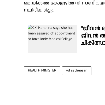
മെഡിക്കൽ കോളജിൽ നിന്നാണ് വയറ്
സ്ഥിരീകരിച്ചു.
"ജീവൻ ര
ജീവൻ അ
ചികിത്സ
HEALTH MINISTER
vd satheesan