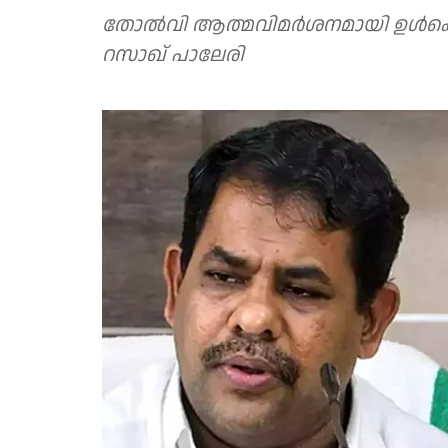
തോല്‍വി ആത്മവിമര്‍ശനമായി ഉള്‍ക
റസാഖ് പാലേരി