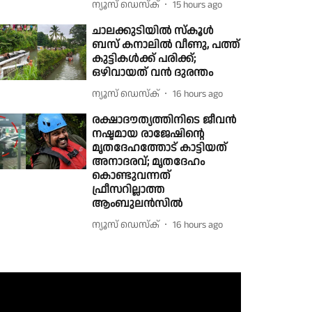
ന്യൂസ് ഡെസ്ക്
15 hours ago
ചാലക്കുടിയിൽ സ്കൂൾ
ബസ് കനാലിൽ വീണു, പത്ത്
കുട്ടികൾക്ക് പരിക്ക്;
ഒഴിവായത് വൻ ദുരന്തം
ന്യൂസ് ഡെസ്ക്
16 hours ago
രക്ഷാദൗത്യത്തിനിടെ ജീവൻ
നഷ്ടമായ രാജേഷിൻ്റെ
മൃതദേഹത്തോട് കാട്ടിയത്
അനാദരവ്; മൃതദേഹം
കൊണ്ടുവന്നത്
ഫ്രീസറില്ലാത്ത
ആംബുലൻസിൽ
ന്യൂസ് ഡെസ്ക്
16 hours ago