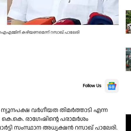
ിപിഐഎമ്മിന് കഴിയണമെന്ന് റസാഖ് പാലേരി
Follow Us
ന്യൂനപക്ഷ വര്‍ഗീയത തിമര്‍ത്താടി എന്ന
റി കെ.കെ. രാഗേഷിൻ്റെ പരാമർശം
ടി സംസ്ഥാന അധ്യക്ഷൻ റസാഖ് പാലേരി.