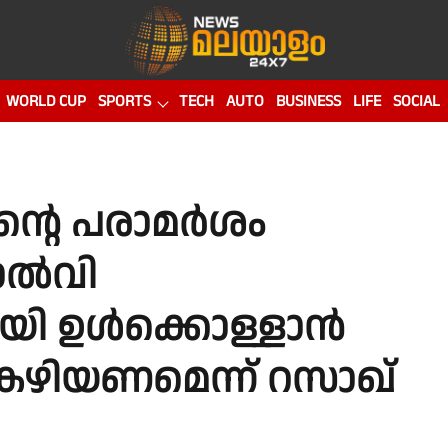
WORLD CUP
SPORTS
TECH
AUTO
BUSINESS
LIFE
SOCIAL
ൻ്റെ പരാമർശം
്‍വി
 ഉള്‍ക്കൊള്ളാന്‍
ഴിയണമെന്ന് റസാഖ്