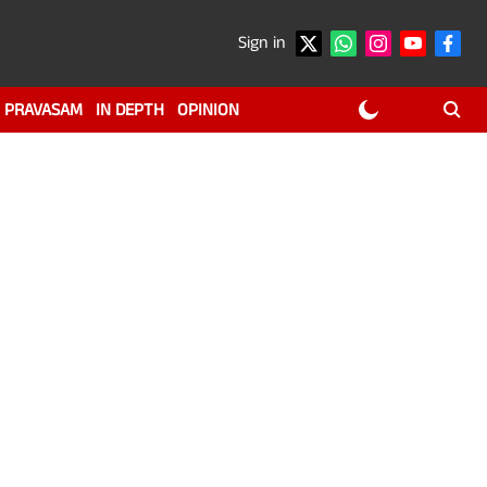
Sign in
PRAVASAM
IN DEPTH
OPINION