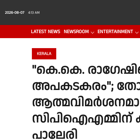
2026-08-07
4:13 AM
LATEST NEWS
NEWSROOM
ENTERTAINMENT
PHOTO GALLERY
VIDEO
KERALA
"കെ.കെ. രാഗേഷി
അപകടകരം"; തോല
ആത്മവിമര്‍ശനമായി
സിപിഐഎമ്മിന് ക
പാലേരി