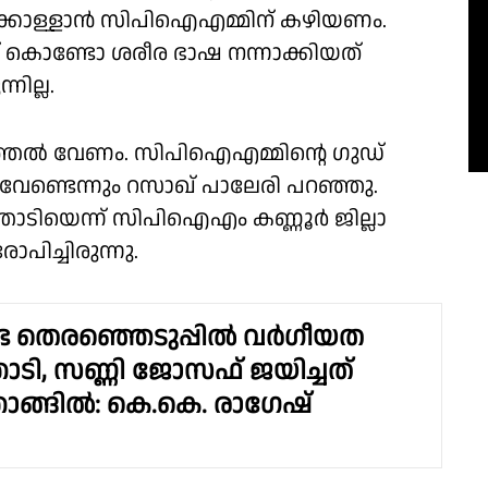
്കൊള്ളാന്‍ സിപിഐഎമ്മിന് കഴിയണം.
യത് കൊണ്ടോ ശരീര ഭാഷ നന്നാക്കിയത്
നില്ല.
്തല്‍ വേണം. സിപിഐഎമ്മിൻ്റെ ഗുഡ്
ിക്ക് വേണ്ടെന്നും റസാഖ് പാലേരി പറഞ്ഞു.
ാടിയെന്ന് സിപിഐഎം കണ്ണൂർ ജില്ലാ
പിച്ചിരുന്നു.
 തെരഞ്ഞെടുപ്പിൽ വർഗീയത
താടി, സണ്ണി ജോസഫ് ജയിച്ചത്
ാങ്ങിൽ: കെ.കെ. രാഗേഷ്