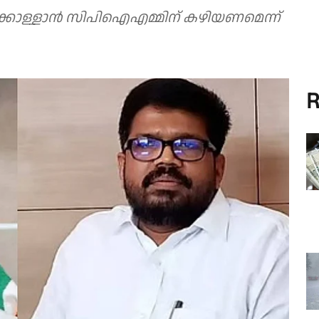
്കൊള്ളാന്‍ സിപിഐഎമ്മിന് കഴിയണമെന്ന്
R