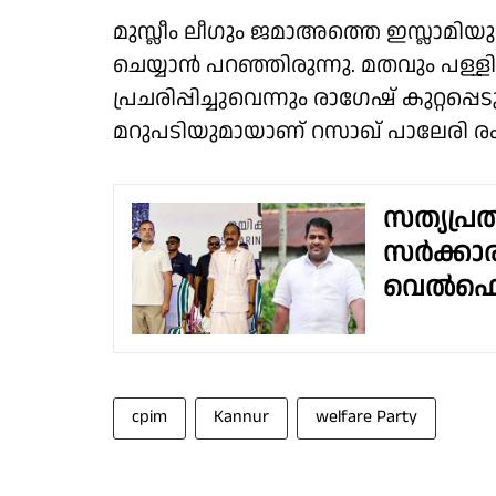
മുസ്ലീം ലീഗും ജമാഅത്തെ ഇസ്ലാമിയു
ചെയ്യാൻ പറഞ്ഞിരുന്നു. മതവും പള്ളി
പ്രചരിപ്പിച്ചുവെന്നും രാഗേഷ് കുറ്റപ്പ
മറുപടിയുമായാണ് റസാഖ് പാലേരി രംഗ
സത്യപ്ര
സര്‍ക്കാ
വെല്‍ഫെയര
cpim
Kannur
welfare Party