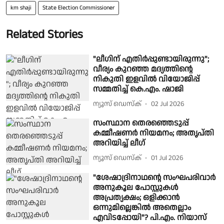
km shaji
State Election Commissioner
Related Stories
"ലീഗിന് എതിർപ്പുണ്ടായിരുന്നു";
വീര്യം കുറഞ്ഞ മദ്യത്തിന്റെ
നികുതി ഇളവിൽ വിയോജിപ്പ്
സമ്മതിച്ച് കെ.എം. ഷാജി
ന്യൂസ് ഡെസ്ക്
02 Jul 2026
സംസ്ഥാന തെരഞ്ഞെടുപ്പ്
കമ്മീഷണർ നിയമനം; അതൃപ്തി
അറിയിച്ച് ലീഗ്
ന്യൂസ് ഡെസ്ക്
01 Jul 2026
"ശേഷാദ്രിനാഥൻ്റെ സംഘപരിവാർ
അനുകൂല പോസ്റ്റുകൾ
അപ്രത്യക്ഷം; ഒളിക്കാൻ
ഒന്നുമില്ലെങ്കിൽ അതെല്ലാം
എവിടപ്പോയി"? പി.എം. നിയാസ്