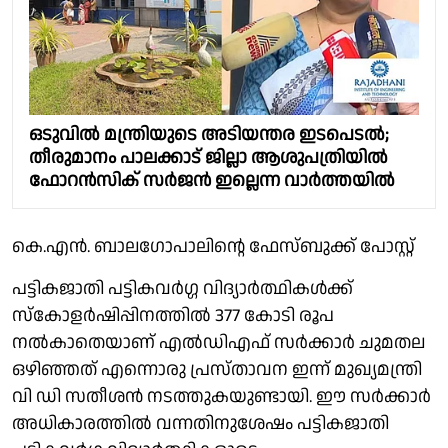
ഒടുവിൽ മന്ത്രിയുടെ അടിയന്തര ഇടപെടൽ;
തീരുമാനം പാലക്കാട് ജില്ലാ ആശുപത്രിയിൽ
ഫോറൻസിക് സർജൻ ഇല്ലെന്ന വാർത്തയിൽ
കെ.എൻ. ബാലഗോപാലിൻ്റെ ഫേസ്ബുക്ക് പോസ്റ്റ്
പട്ടികജാതി പട്ടികവർഗ്ഗ വിദ്യാർത്ഥികൾക്ക്
സ്കോളർഷിപ്പിനത്തിൽ 377 കോടി രൂപ
നൽകാതെയാണ് എൽഡിഎഫ് സർക്കാർ ചുമതല
ഒഴിഞ്ഞത് എന്നൊരു പ്രസ്താവന ഇന്ന് മുഖ്യമന്ത്രി
വി ഡി സതീശൻ നടത്തുകയുണ്ടായി. ഈ സർക്കാർ
അധികാരത്തിൽ വന്നതിനുശേഷം പട്ടികജാതി