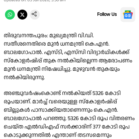
Follow Us
തിരുവനന്തപുരം: മുഖ്യമന്ത്രി വി.ഡി.
സതീശനെതിരെ മുൻ ധനമന്ത്രി കെ.എൻ.
ബാലഗോപാൽ. എ‌സ്‌ടി, എസ്‌സി വിദ്യാർഥികൾക്ക്
സ്കോളർഷിപ്പ് തുക നൽകിയില്ലെന്ന ആരോപണം
മുൻ ധനമന്ത്രി നിഷേധിച്ചു. മുഴുവൻ തുകയും
നൽകിയിരുന്നു.
അഞ്ചുവർഷംകൊണ്ട് നൽകിയത് 5326 കോടി
രൂപയാണ്. മാർച്ച് വരെയുള്ള സ്കോളർഷിപ്പ്
ബില്ലുകൾ പാസാക്കിയതാണെന്നും കെ.എൻ.
ബാലഗോപാൽ പറഞ്ഞു. 5326 കോടി രൂപ വിതരണം
ചെയ്ത എൽഡിഎഫ് സർക്കാരിന് 377 കോടി രൂപ
കൊടുക്കുന്നതിൽ എന്താണ് തടസമെന്നും