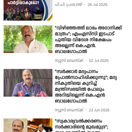
പി.പി. പ്രശാന്ത്
26 Jul 2026
"വിഴിഞ്ഞത്ത് ലാഭം അദാനിക്ക്
മാത്രം"; എംഎസ്‌സി ഇടപാട്
പുതിയ വിദേശ നിക്ഷേപം
അല്ലെന്ന് കെ.എൻ.
ബാലഗോപാൽ
ന്യൂസ് ഡെസ്ക്
02 Jul 2026
"സർക്കാർ മദ്യപാനം
പ്രോൽസാഹിപ്പിക്കുന്നു"; മദ്യ
നികുതിയെ കുറിച്ച്
മന്ത്രിസഭയിൽ പോലും
അറിയില്ലെന്ന് കെ.എൻ
ബാലഗോപാൽ
ന്യൂസ് ഡെസ്ക്
22 Jun 2026
"സ്വകാര്യവൽക്കരണം
സർക്കാരിൻ്റെ മുഖമുദ്ര";