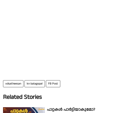
vdsatheesan
kn balagopal
FB Post
Related Stories
പാറ്റകൾ പാർട്ടിയാകുമോ?