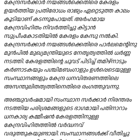
കേന്ദ്രസർക്കാർ നയങ്ങൾക്കെതിരെ കേരളം
ഉയർത്തിയ പ്രതിരോധം രാജ്യം ഏറ്റെടുത്ത കാലം
കൂടിയാണ് കടന്നുപോയത്. അർഹമായ
കേന്ദ്രവിഹിതം നിവർത്തിച്ചു കിട്ടാൻ
സുപ്രീംകോടതിയിൽ കേരളം കേസു നൽകി.
കേന്ദ്രസർക്കാർ നയങ്ങൾക്കെതിരെ പാർലമെന്റിനു
മുൻപിൽ മുഖ്യമന്ത്രിയുടെ നേതൃത്വത്തിൽ ധർണ്ണ
നടത്തി. കേരളത്തിന്റെ ചുവട് പിടിച്ച് തമിഴ്നാടും
കർണാടകയും പശ്ചിമബംഗാളും ഉൾപ്പെടെയുള്ള
സംസ്ഥാനങ്ങളും കേന്ദ്ര ധനവിതരണത്തിലെ
അസന്തുലിതത്വത്തിനെതിരെ രംഗത്തുവന്നു.
അഞ്ചുവർഷമായി സംസ്ഥാന സർക്കാർ നിരന്തരം
നടത്തിയ പരിശ്രമങ്ങളുടെ ഭാഗമായി പതിനാറാം
ധനകാര്യ കമ്മീഷൻ കേരളത്തിനുള്ള
കേന്ദ്രവിഹിതത്തിൽ വർദ്ധനവ്
വരുത്തുകയുണ്ടായി. സംസ്ഥാനങ്ങൾക്ക് വീതിച്ചു