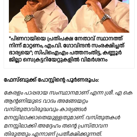
"പിണറായിയെ പ്രതിപക്ഷ നേതാവ് സ്ഥാനത്ത്
നിന്ന് മാറ്റണം, എം.വി. ഗോവിന്ദൻ സംരക്ഷിച്ചത്
ഭാര്യയെ"; സിപിഐഎം പത്തനംതിട്ട, കണ്ണൂർ
ജില്ലാ സെക്രട്ടറിയേറ്റുകളിൽ വിമർശനം
ഫേസ്ബുക്ക് പോസ്റ്റിൻ്റെ പൂർണരൂപം:
കേരളം പാപ്പരായ സംസ്ഥാനമാണ് എന്ന ശ്രീ. എ കെ
ആന്റണിയുടെ വാദം അങ്ങേയറ്റം
വസ്തുതാവിരുദ്ധവും കാര്യങ്ങൾ
മനസ്സിലാക്കാതെയുള്ളതുമാണ്. വസ്തുതകൾ
മനസ്സിലാക്കി അദ്ദേഹം തന്റെ പ്രസ്താവന
തിരുത്തും എന്നാണ് പ്രതീക്ഷിക്കുന്നത്.