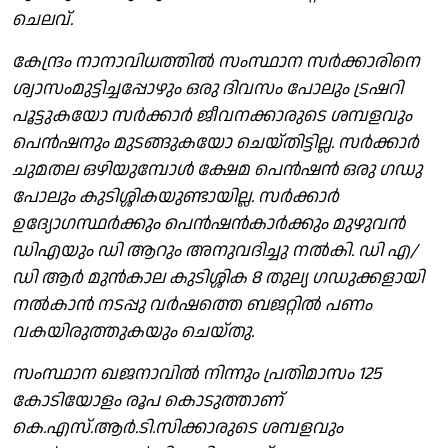
ചെലവ്.
കേന്ദ്രം നാനാവിധത്തിൽ സംസ്ഥാന സർക്കാരിനെ
ശ്വാസംമുട്ടിച്ചപ്പോഴും ഒരു ദിവസം പോലും ട്രഷറി
പൂട്ടുകയോ സർക്കാർ ജീവനക്കാരുടെ ശമ്പളവും
പെൻഷനും മുടങ്ങുകയോ ചെയ്തിട്ടില്ല. സർക്കാർ
ചുമതല ഒഴിയുമ്പോൾ ക്ഷേമ പെൻഷൻ ഒരു ഗഡു
പോലും കുടിശ്ശികയുണ്ടായില്ല. സർക്കാർ
ഉദ്യോഗസ്ഥർക്കും പെൻഷൻകാർക്കും മുഴുവൻ
ഡിഎയും ഡി ആറും അനുവദിച്ചു നൽകി. ഡി എ/
ഡി ആർ മുൻകാല കുടിശ്ശിക 8 തുല്യ ഗഡുക്കളായി
നൽകാൻ നടപ്പു വർഷത്തെ ബജറ്റിൽ പണം
വകയിരുത്തുകയും ചെയ്തു.
സംസ്ഥാന ഖജനാവിൽ നിന്നും പ്രതിമാസം 125
കോടിയോളം രൂപ കൊടുത്താണ്
കെ.എസ്.ആർ.ടി.സിക്കാരുടെ ശമ്പളവും