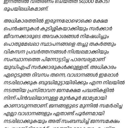
ഇനത്തിൽ വിതരണം ചെയ്തത് 50,000 കോടി
രൂപയിലധികമാണ്.
അധികാരത്തിൽ ഇരുന്നപ്പോഴൊക്കെ ക്ഷേമ
പെൻഷനുകൾ കുടിശ്ശികയാക്കിയും സർക്കാർ
ജീവനക്കാരുടെ അവകാശങ്ങൾ നിഷേധിച്ചും
പൊതുമേഖലാ സ്ഥാപനങ്ങളെ തച്ചു തകർത്തും
വികസന പ്രവർത്തനങ്ങൾ നിശ്ചലമാക്കിയും
സംസ്ഥാനത്തെ പിന്നോട്ടടിച്ച പാരമ്പര്യമാണ്
യുഡിഎഫ് സർക്കാരുകൾക്കുള്ളത്. അധികാരം
ഏറ്റെടുത്ത ദിവസം തന്നെ, വാഗ്ദാനങ്ങൾ ഇപ്പോൾ
നടപ്പിലാക്കുക ബുദ്ധിമുട്ടായിരിക്കും എന്ന നിലയിൽ
നടത്തിയ പ്രസ്താവന ജനക്ഷേമ പദ്ധതികളിൽ
നിന്ന് പിൻവലിയാനുള്ള മുൻകൂർ ജാമ്യമായി
കാണാവുന്നതാണ്. ജനങ്ങളുടെ മുന്നിൽ സമർപ്പിച്ച
എല്ലാ വാഗ്ദാനങ്ങളും ഏതാണ്ട് പൂർണമായി
നടപ്പിലാക്കുകയും അത് സംബന്ധിച്ച് ജനസമക്ഷം