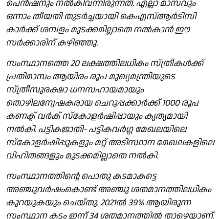
പെൻഷനും നൽകിവന്നിരുന്നത്. എല്ലാ മാസവും
ഒന്നാം തീയതി തുടർച്ചയായി കെഎസ്ആർടിസി
കാർക്ക് ശമ്പളം മുടക്കമില്ലാതെ നൽകാൻ ഈ
സർക്കാരിന് കഴിഞ്ഞു.
സംസ്ഥാനത്തെ 20 ലക്ഷത്തിലധികം സ്ത്രീകൾക്ക്
പ്രതിമാസം ആയിരം രൂപ മുഖ്യമന്ത്രിയുടെ
സ്ത്രീസുരക്ഷാ ധനസഹായമായും
തൊഴിലന്വേഷകരായ ചെറുപ്പക്കാർക്ക് 1000 രൂപ
കണക്ട് വർക് സ്കോളർഷിപ്പായും കൃത്യമായി
നൽകി. പട്ടികജാതി- പട്ടികവർഗ്ഗ മേഖലയിലെ
സ്കോളർഷിപ്പുകളും മറ്റ് അടിസ്ഥാന മേഖലകളിലെ
വിഹിതങ്ങളും മുടക്കമില്ലാതെ നൽകി.
സംസ്ഥാനത്തിന്റെ പൊതു കടമാകട്ടെ
അഞ്ചുവർഷംകൊണ്ട് അഞ്ചു ശതമാനത്തിലധികം
കുറയുകയും ചെയ്തു. 2021ൽ 39% ആയിരുന്ന
സംസ്ഥാന കടം ഇന്ന് 34 ശതമാനത്തിൽ താഴെയാണ്.