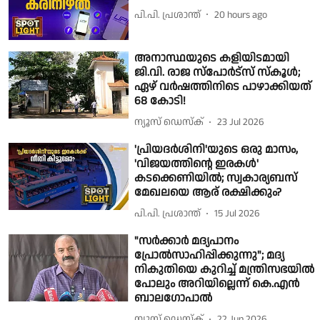
പി.പി. പ്രശാന്ത്
20 hours ago
അനാസ്ഥയുടെ കളിയിടമായി
ജി.വി. രാജ സ്പോര്‍ട്‌സ് സ്കൂള്‍;
ഏഴ് വര്‍ഷത്തിനിടെ പാഴാക്കിയത്
68 കോടി!
ന്യൂസ് ഡെസ്ക്
23 Jul 2026
'പ്രിയദര്‍ശിനി'യുടെ ഒരു മാസം,
'വിജയത്തിന്റെ ഇരകള്‍'
കടക്കെണിയില്‍; സ്വകാര്യബസ്
മേഖലയെ ആര് രക്ഷിക്കും?
പി.പി. പ്രശാന്ത്
15 Jul 2026
"സർക്കാർ മദ്യപാനം
പ്രോൽസാഹിപ്പിക്കുന്നു"; മദ്യ
നികുതിയെ കുറിച്ച് മന്ത്രിസഭയിൽ
പോലും അറിയില്ലെന്ന് കെ.എൻ
ബാലഗോപാൽ
ന്യൂസ് ഡെസ്ക്
22 Jun 2026