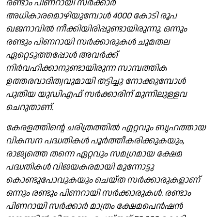
രണ്ടാം പിണറായി സർക്കാർ
അധികാരമൊഴിയുമ്പോൾ 4000 കോടി രൂപ
ഖജനാവിൽ നീക്കിയിരിപ്പുണ്ടായിരുന്നു. ഒന്നും
രണ്ടും പിണറായി സർക്കാരുകൾ ചുമതല
ഏറ്റെടുത്തപ്പോൾ അവർക്ക്
നിർവഹിക്കാനുണ്ടായിരുന്ന സാമ്പത്തിക
ഉത്തരവാദിത്വവുമായി തട്ടിച്ചു നോക്കുമ്പോൾ
പുതിയ യുഡിഎഫ് സർക്കാരിന് മുന്നിലുള്ളവ
ചെറുതാണ്.
കേരളത്തിന്റെ ചരിത്രത്തിൽ ഏറ്റവും ബൃഹത്തായ
വികസന പദ്ധതികൾ പൂർത്തീകരിക്കുകയും,
രാജ്യത്തെ തന്നെ ഏറ്റവും സമഗ്രമായ ക്ഷേമ
പദ്ധതികൾ വിജയകരമായി മുന്നോട്ടു
കൊണ്ടുപോവുകയും ചെയ്ത സർക്കാരുകളാണ്
ഒന്നും രണ്ടും പിണറായി സർക്കാരുകൾ. രണ്ടാം
പിണറായി സർക്കാർ മാത്രം ക്ഷേമപെൻഷൻ