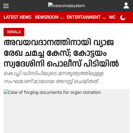
LATEST NEWS
NEWSROOM
ENTERTAINMENT
WORLD CUP
KERALA
അവയവദാനത്തിനായി വ്യാജ
രേഖ ചമച്ച കേസ്; കോട്ടയം
സ്വദേശിനി പൊലീസ് പിടിയിൽ
കൊച്ചി ഡിസിപിയുടെ നേതൃത്വത്തിലുള്ള
സംഘമാണ് മായയെ അറസ്റ്റ് ചെയ്തത്.