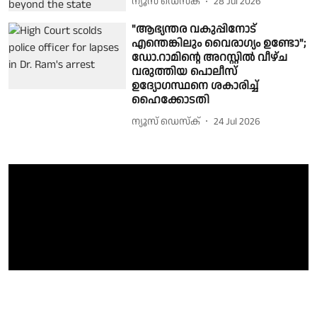
ന്യൂസ് ഡെസ്ക്
28 Jul 2026
"ആഭ്യന്തര വകുപ്പിനോട്
എന്തെങ്കിലും വൈരാഗ്യം ഉണ്ടോ";
ഡോ.റാമിൻ്റെ അറസ്റ്റിൽ വീഴ്ച
വരുത്തിയ പൊലീസ്
ഉദ്യോഗസ്ഥനെ ശകാരിച്ച്
ഹൈക്കോടതി
ന്യൂസ് ഡെസ്ക്
24 Jul 2026