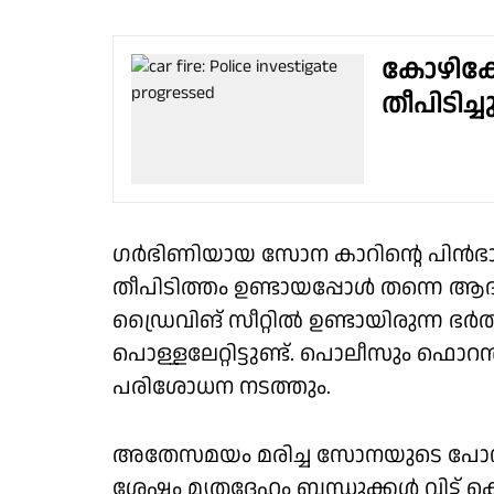
കോഴിക്ക
തീപിടിച്ച
ഗർഭിണിയായ സോന കാറിൻ്റെ പിൻഭാഗത്
തീപിടിത്തം ഉണ്ടായപ്പോൾ തന്നെ ആദ
ഡ്രൈവിങ് സീറ്റിൽ ഉണ്ടായിരുന്ന ഭർത
പൊള്ളലേറ്റിട്ടുണ്ട്. പൊലീസും ഫൊ
പരിശോധന നടത്തും.
അതേസമയം മരിച്ച സോനയുടെ പോസ്റ്റുമോ
ശേഷം മൃതദേഹം ബന്ധുക്കൾ വിട്ട് കൊട