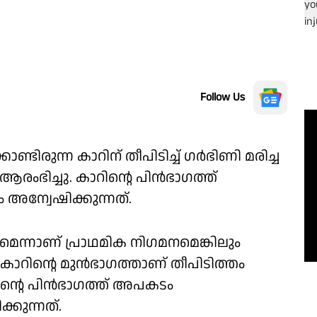
Follow Us
ടിരുന്ന കാറിന് തീപിടിച്ച് ഗർഭിണി മരിച്ച
ഭിച്ചു. കാറിൻ്റെ പിൻഭാഗത്ത്
 അന്വേഷിക്കുന്നത്.
െന്നാണ് പ്രാഥമിക നിഗമനമെങ്കിലും
റിൻ്റെ മുൻഭാഗത്താണ് തീപിടിത്തം
ിൻ്റെ പിൻഭാഗത്ത് അപകടം
കുന്നത്.