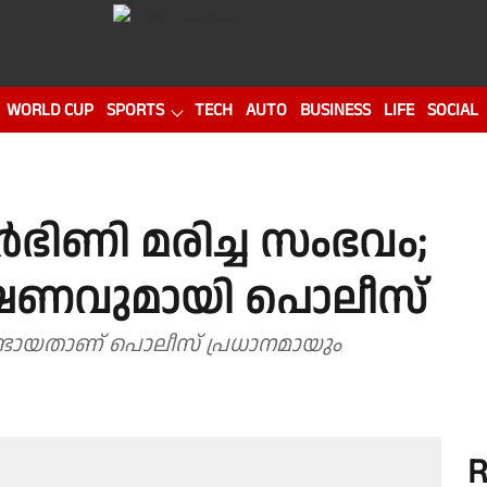
WORLD CUP
SPORTS
TECH
AUTO
BUSINESS
LIFE
SOCIAL
 ഗർഭിണി മരിച്ച സംഭവം;
ഷണവുമായി പൊലീസ്
ഉണ്ടായതാണ് പൊലീസ് പ്രധാനമായും
R