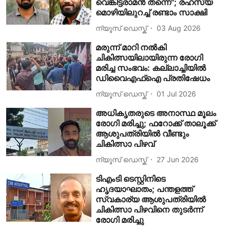
വെങ്കിട്ടരാമന്‍ തന്നെ"; രഹസ്യ
മൊഴിയിലുറച്ച് രണ്ടാം സാക്ഷി
ന്യൂസ് ഡെസ്ക്
03 Aug 2026
മരുന്ന് മാറി നൽകി
ചികിത്സയിലായിരുന്ന രോഗി
മരിച്ച സംഭവം: കല്ലാച്ചിയിൽ
ഡിവൈഎഫ്ഐ പ്രതിഷേധം
ന്യൂസ് ഡെസ്ക്
01 Jul 2026
അധികൃതരുടെ അനാസ്ഥ മൂലം
രോഗി മരിച്ചു; ഫറോക്ക് താലൂക്ക്
ആശുപത്രിയിൽ വീണ്ടും
ചികിത്സാ പിഴവ്
ന്യൂസ് ഡെസ്ക്
27 Jun 2026
ടിഎംടി ടെസ്റ്റിനിടെ
ഹൃദയാഘാതം; പന്തളത്ത്
സ്വകാര്യ ആശുപത്രിയിൽ
ചികിത്സാ പിഴവിനെ തുടർന്ന്
രോഗി മരിച്ചു