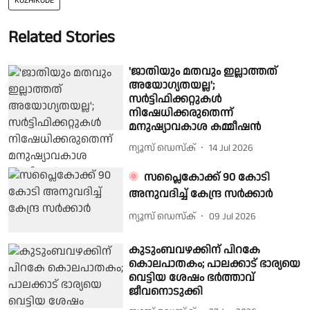
KOZHIKODE
Related Stories
'ജാതിയും മതവും ഇല്ലാത്തത്
അയോഗ്യതയല്ല';
സർട്ടിഫിക്കറ്റുകൾ
നിഷേധിക്കരുതെന്ന്
മനുഷ്യാവകാശ കമ്മീഷൻ
ന്യൂസ് ഡെസ്ക്
14 Jul 2026
സപ്ലൈകോക്ക് 90 കോടി
അനുവദിച്ച് കേന്ദ്ര സർക്കാർ
ന്യൂസ് ഡെസ്ക്
09 Jul 2026
കുടുംബവഴക്കിന് പിറകേ
കൊലപാതകം; പാലക്കാട് ഭാര്യയെ
വെട്ടിയ ശേഷം ഭർത്താവ്
ജീവനൊടുക്കി