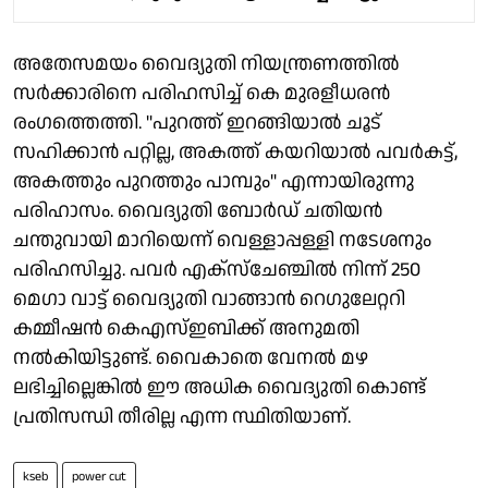
അതേസമയം വൈദ്യുതി നിയന്ത്രണത്തിൽ
സർക്കാരിനെ പരിഹസിച്ച് കെ മുരളീധരൻ
രംഗത്തെത്തി. "പുറത്ത് ഇറങ്ങിയാൽ ചൂട്
സഹിക്കാൻ പറ്റില്ല, അകത്ത് കയറിയാൽ പവർകട്ട്,
അകത്തും പുറത്തും പാമ്പും" എന്നായിരുന്നു
പരിഹാസം. വൈദ്യുതി ബോർഡ് ചതിയൻ
ചന്തുവായി മാറിയെന്ന് വെള്ളാപ്പള്ളി നടേശനും
പരിഹസിച്ചു. പവർ എക്സ്ചേഞ്ചിൽ നിന്ന് 250
മെഗാ വാട്ട് വൈദ്യുതി വാങ്ങാൻ റെഗുലേറ്ററി
കമ്മീഷൻ കെഎസ്ഇബിക്ക് അനുമതി
നൽകിയിട്ടുണ്ട്. വൈകാതെ വേനൽ മഴ
ലഭിച്ചില്ലെങ്കിൽ ഈ അധിക വൈദ്യുതി കൊണ്ട്
പ്രതിസന്ധി തീരില്ല എന്ന സ്ഥിതിയാണ്.
kseb
power cut