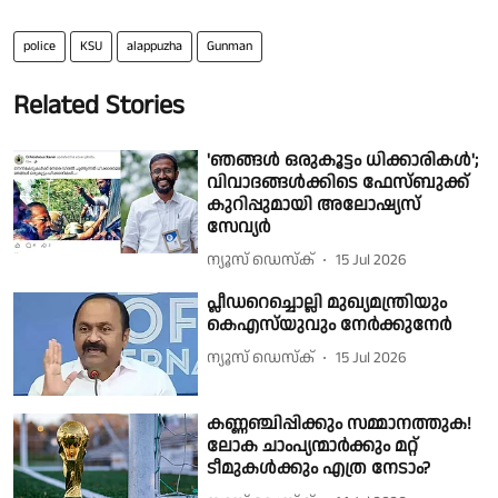
police
KSU
alappuzha
Gunman
Related Stories
'ഞങ്ങൾ ഒരുകൂട്ടം ധിക്കാരികൾ';
വിവാദങ്ങൾക്കിടെ ഫേസ്ബുക്ക്
കുറിപ്പുമായി അലോഷ്യസ്
സേവ്യർ
ന്യൂസ് ഡെസ്ക്
15 Jul 2026
പ്ലീഡറെച്ചൊല്ലി മുഖ്യമന്ത്രിയും
കെഎസ്‌യുവും നേർക്കുനേർ
ന്യൂസ് ഡെസ്ക്
15 Jul 2026
കണ്ണഞ്ചിപ്പിക്കും സമ്മാനത്തുക!
ലോക ചാംപ്യന്മാർക്കും മറ്റ്
ടീമുകൾക്കും എത്ര നേടാം?