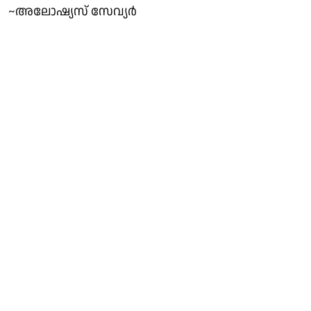
~അലോഷ്യസ് സേവ്യർ