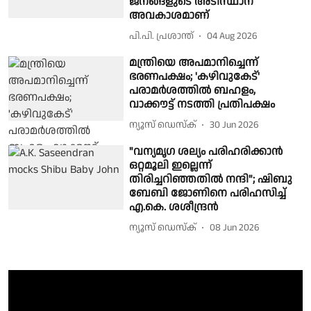
ജനങ്ങളുടെ അടിസ്ഥാന
അവകാശമാണ്
പി.പി. പ്രശാന്ത്
04 Aug 2026
മന്ത്രിയെ അപമാനിച്ചെന്ന്
ഭരണപക്ഷം; 'കഴിവുകേട്'
പരാമർശത്തിൽ ബഹളം,
വാക്കൗട്ട് നടത്തി പ്രതിപക്ഷം
ന്യൂസ് ഡെസ്ക്
30 Jun 2026
"വന്യമൃഗ ശല്യം പരിഹരിക്കാൻ
ഒറ്റമൂലി ഇല്ലെന്ന്
തിരിച്ചറിഞ്ഞതിൽ നന്ദി"; ഷിബു
ബേബി ജോണിനെ പരിഹസിച്ച്
എ.കെ. ശശീന്ദ്രൻ
ന്യൂസ് ഡെസ്ക്
08 Jun 2026