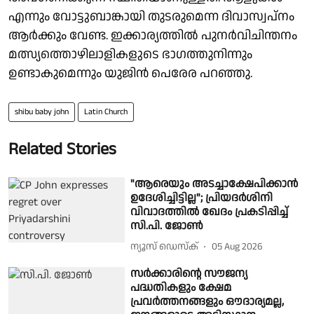
എന്നും വോട്ടുബാങ്കായി തുടരുമെന്ന ദിവാസ്വപ്നം
ആർക്കും വേണ്ട. ഇക്കാര്യത്തിൽ പുനർവിചിന്തനം
മത്സ്യത്തൊഴിലാളികളുടെ ഭാഗത്തുനിന്നും
ഉണ്ടാകുമെന്നും യുജിൻ പെരേര പറഞ്ഞു.
shibu baby john
Latin Church
Related Stories
"ആരെയും അടച്ചാക്ഷേപിക്കാൻ
ഉദേശിച്ചിട്ടില്ല"; പ്രിയദർശിനി
വിവാദത്തിൽ ഖേദം പ്രകടിപ്പിച്ച്
സി.പി. ജോൺ
ന്യൂസ് ഡെസ്ക്
05 Aug 2026
സർക്കാരിന്റെ സൗജന്യ
പദ്ധതികളും ക്ഷേമ
പ്രവർത്തനങ്ങളും ഔദാര്യമല്ല,