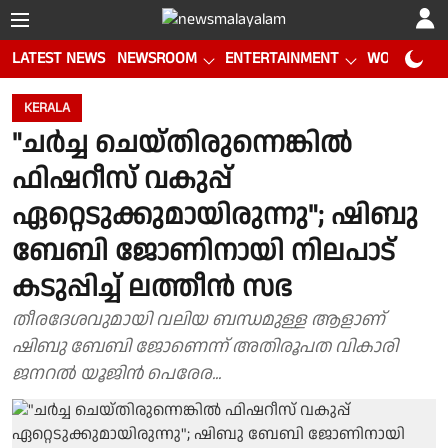
LATEST NEWS
NEWSROOM
ENTERTAINMENT
WORLD CUP
KERALA
"ചർച്ച ചെയ്തിരുന്നെങ്കിൽ
ഫിഷറീസ് വകുപ്പ്
ഏറ്റെടുക്കുമായിരുന്നു"; ഷിബു
ബേബി ജോണിനായി നിലപാട്
കടുപ്പിച്ച് ലത്തീൻ സഭ
തീരദേശവുമായി വലിയ ബന്ധമുള്ള ആളാണ്
ഷിബു ബേബി ജോണെന്ന് അതിരൂപത വികാരി
ജനറൽ യൂജിൻ പെരേര...