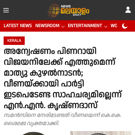
LATEST NEWS
NEWSROOM
ENTERTAINMENT
WORLD CUP
KERALA
അന്വേഷണം പിണറായി
വിജയനിലേക്ക് എത്തുമെന്ന്
മാത്യു കുഴൽനാടൻ;
വീണയ്ക്കായി പാർട്ടി
ഇടപെടേണ്ട സാഹചര്യമില്ലെന്ന്
എൻ.എൻ. കൃഷ്ണദാസ്
സമൻസിനെ നേരിടേണ്ടത് വീണയെന്ന് കെ.കെ.
ശൈലജ വ്യക്തമാക്കി.