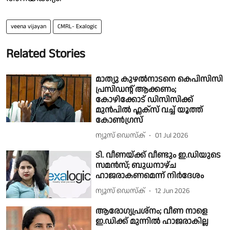
veena vijayan
CMRL- Exalogic
Related Stories
മാത്യു കുഴൽനാടനെ കെപിസിസി
പ്രസിഡന്റ് ആക്കണം;
കോഴിക്കോട് ഡിസിസിക്ക്
മുൻപിൽ ഫ്ലക്സ് വച്ച് യൂത്ത്
കോൺഗ്രസ്
ന്യൂസ് ഡെസ്ക്
01 Jul 2026
ടി. വീണയ്ക്ക് വീണ്ടും ഇ.ഡിയുടെ
സമൻസ്; ബുധനാഴ്ച
ഹാജരാകണമെന്ന് നിർദേശം
ന്യൂസ് ഡെസ്ക്
12 Jun 2026
ആരോഗ്യപ്രശ്നം; വീണ നാളെ
ഇ.ഡിക്ക് മുന്നില്‍ ഹാജരാകില്ല