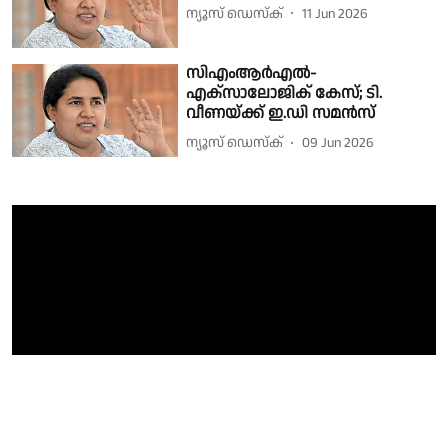
ന്യൂസ് ഡെസ്ക്
11 Jun 2026
സിഎംആർഎൽ-
എക്‌സാലോജിക് കേസ്; ടി.
വീണയ്ക്ക് ഇ.ഡി സമൻസ്
ന്യൂസ് ഡെസ്ക്
09 Jun 2026