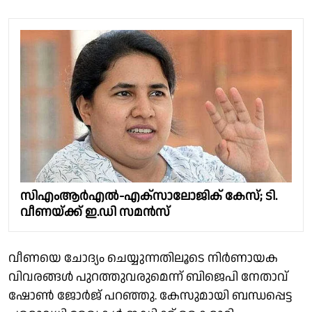
സിഎംആർഎൽ-എക്‌സാലോജിക് കേസ്; ടി.
വീണയ്ക്ക് ഇ.ഡി സമൻസ്
വീണയെ ചോദ്യം ചെയ്യുന്നതിലൂടെ നിർണായക
വിവരങ്ങൾ പുറത്തുവരുമെന്ന് ബിജെപി നേതാവ്
ഷോൺ ജോർജ് പറഞ്ഞു. കേസുമായി ബന്ധപ്പെട്ട