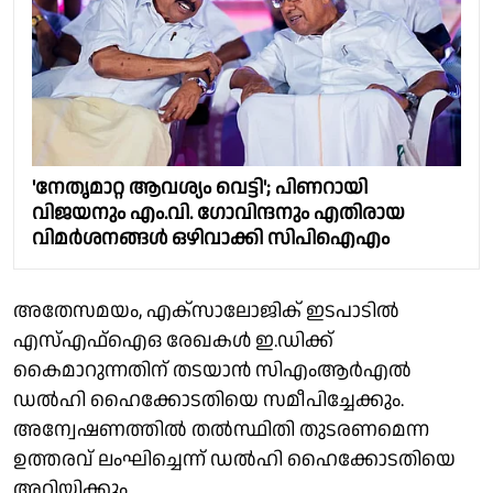
'നേതൃമാറ്റ ആവശ്യം വെട്ടി'; പിണറായി
വിജയനും എം.വി. ഗോവിന്ദനും എതിരായ
വിമർശനങ്ങൾ ഒഴിവാക്കി സിപിഐഎം
അതേസമയം, എക്സാലോജിക് ഇടപാടിൽ
എസ്എഫ്ഐഒ രേഖകൾ ഇ.ഡിക്ക്
കൈമാറുന്നതിന് തടയാൻ സിഎംആർഎൽ
ഡൽഹി ഹൈക്കോടതിയെ സമീപിച്ചേക്കും.
അന്വേഷണത്തിൽ തൽസ്ഥിതി തുടരണമെന്ന
ഉത്തരവ് ലംഘിച്ചെന്ന് ഡൽഹി ഹൈക്കോടതിയെ
അറിയിക്കും.